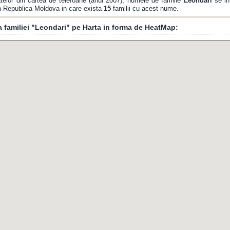
elor din cartea de telefoane (anul 2007), numele de familie
Leondari
se in
din Republica Moldova in care exista
15
familii cu acest nume.
ia familiei "Leondari" pe Harta in forma de HeatMap: