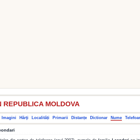
N REPUBLICA MOLDOVA
Imagini
Hărţi
Localități
Primarii
Distanțe
Dictionar
Nume
Telefoa
eondari