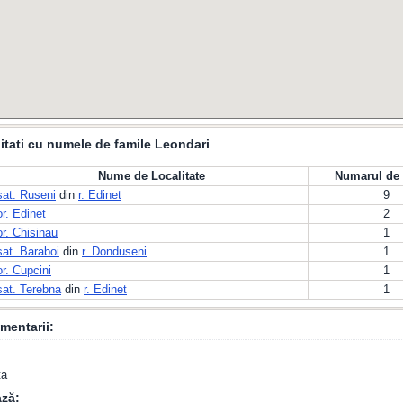
itati cu numele de famile Leondari
Nume de Localitate
Numarul de 
sat. Ruseni
din
r. Edinet
9
or. Edinet
2
or. Chisinau
1
sat. Baraboi
din
r. Donduseni
1
or. Cupcini
1
sat. Terebna
din
r. Edinet
1
mentarii:
ta
ză: