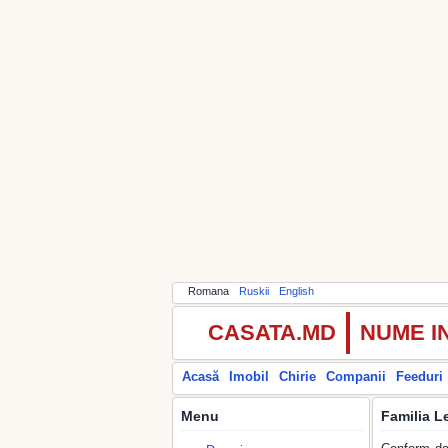
Romana
Ruskii
English
CASATA.MD
NUME I
Acasă
Imobil
Chirie
Companii
Feeduri
Menu
Familia L