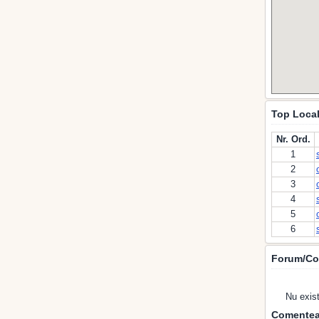
Top Local
Nr. Ord.
1
2
3
4
5
6
Forum/Co
Nu exis
Comentea