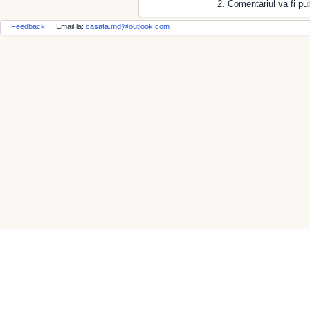
2. Comentariul va fi pub
Feedback
| Email la:
casata.md@outlook.com