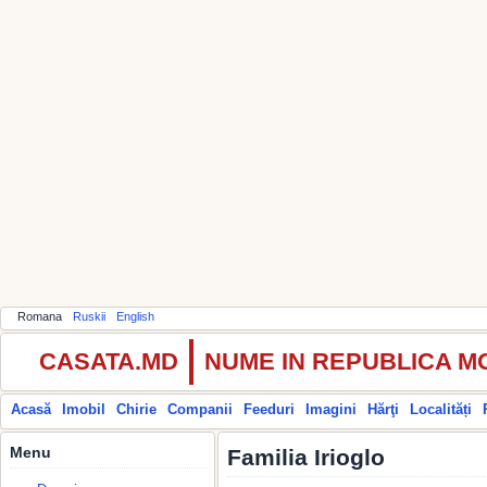
Romana
Ruskii
English
CASATA.MD
NUME IN REPUBLICA 
Acasă
Imobil
Chirie
Companii
Feeduri
Imagini
Hărţi
Localități
Menu
Familia Irioglo