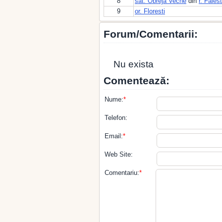
8
sat. Obreja Veche
din
r. Falest
9
or. Floresti
Forum/Comentarii:
Nu exista
Comentează:
Nume:
*
Telefon:
Email:
*
Web Site:
Comentariu:
*