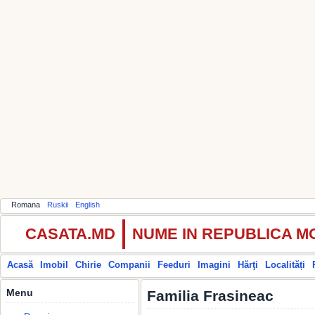
Romana
Ruskii
English
CASATA.MD
NUME IN REPUBLICA 
Acasă
Imobil
Chirie
Companii
Feeduri
Imagini
Hărţi
Localități
Menu
Familia Frasineac