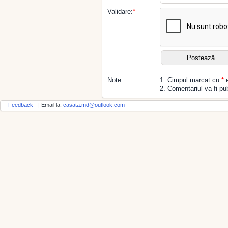
Validare:
*
Note:
1. Cimpul marcat cu
*
e
2. Comentariul va fi pub
Feedback
| Email la:
casata.md@outlook.com