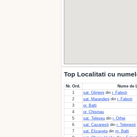
Top Localitati cu numel
Nr. Ord.
Nume de L
1
sat. Glinjeni
din
r. Falesti
2
sat. Marandeni
din
r. Falesti
3
or. Balti
4
or. Chisinau
5
sat. Teleseu
din
r. Orhei
6
sat. Cazanesti
din
r. Telenesti
7
sat. Elizaveta
din
m. Balti