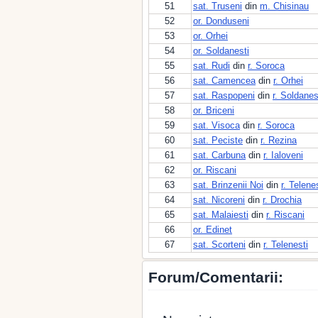
51
sat. Truseni
din
m. Chisinau
52
or. Donduseni
53
or. Orhei
54
or. Soldanesti
55
sat. Rudi
din
r. Soroca
56
sat. Camencea
din
r. Orhei
57
sat. Raspopeni
din
r. Soldanes
58
or. Briceni
59
sat. Visoca
din
r. Soroca
60
sat. Peciste
din
r. Rezina
61
sat. Carbuna
din
r. Ialoveni
62
or. Riscani
63
sat. Brinzenii Noi
din
r. Telene
64
sat. Nicoreni
din
r. Drochia
65
sat. Malaiesti
din
r. Riscani
66
or. Edinet
67
sat. Scorteni
din
r. Telenesti
Forum/Comentarii: