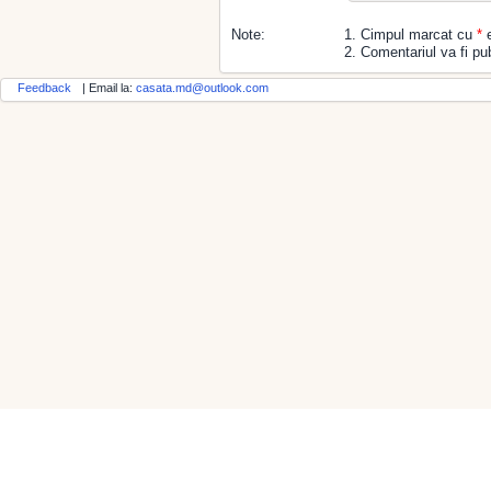
Note:
1. Cimpul marcat cu
*
e
2. Comentariul va fi pub
Feedback
| Email la:
casata.md@outlook.com