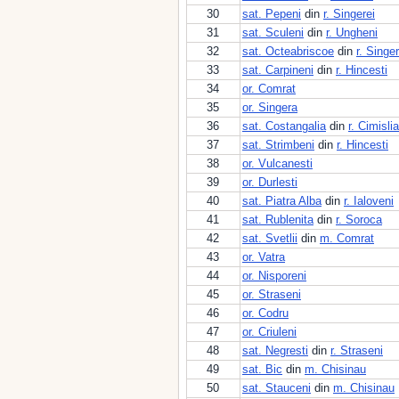
30
sat. Pepeni
din
r. Singerei
31
sat. Sculeni
din
r. Ungheni
32
sat. Octeabriscoe
din
r. Singer
33
sat. Carpineni
din
r. Hincesti
34
or. Comrat
35
or. Singera
36
sat. Costangalia
din
r. Cimislia
37
sat. Strimbeni
din
r. Hincesti
38
or. Vulcanesti
39
or. Durlesti
40
sat. Piatra Alba
din
r. Ialoveni
41
sat. Rublenita
din
r. Soroca
42
sat. Svetlii
din
m. Comrat
43
or. Vatra
44
or. Nisporeni
45
or. Straseni
46
or. Codru
47
or. Criuleni
48
sat. Negresti
din
r. Straseni
49
sat. Bic
din
m. Chisinau
50
sat. Stauceni
din
m. Chisinau