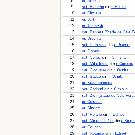
8
or. Soroca
9
sat. Blesteni
din
r. Edinet
10
or. Cimislia
11
or. Balti
12
or. Telenesti
13
sat. Bahmut (Statie de Cale F
14
or. Drochia
15
sat. Petruseni
din
r. Riscani
16
or. Floresti
17
sat. Cenac
din
r. Cimislia
18
sat. Mihailovca
din
r. Cimislia
19
sat. Clocusna
din
r. Ocnita
20
sat. Sauca
din
r. Ocnita
21
or. Basarabeasca
22
sat. Codreni
din
r. Cimislia
23
sat. Zloti (Statie de Cale Ferat
24
or. Calarasi
25
or. Singerei
26
sat. Poiana
din
r. Edinet
27
sat. Mindrestii Noi
din
r. Singe
28
or. Causeni
29
sat. Rotunda
din
r. Edinet