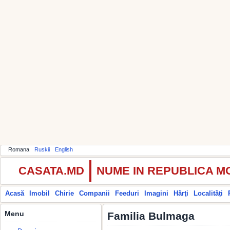
Romana
Ruskii
English
CASATA.MD
NUME IN REPUBLICA 
Acasă
Imobil
Chirie
Companii
Feeduri
Imagini
Hărţi
Localități
Menu
Familia Bulmaga