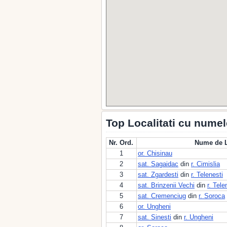
Top Localitati cu nume
Nr. Ord.
Nume de L
1
or. Chisinau
2
sat. Sagaidac
din
r. Cimislia
3
sat. Zgardesti
din
r. Telenesti
4
sat. Brinzenii Vechi
din
r. Tele
5
sat. Cremenciug
din
r. Soroca
6
or. Ungheni
7
sat. Sinesti
din
r. Ungheni