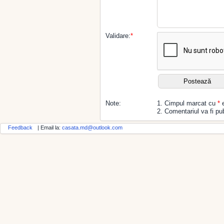
Validare:
*
Note:
1. Cimpul marcat cu
*
e
2. Comentariul va fi pub
Feedback
| Email la:
casata.md@outlook.com