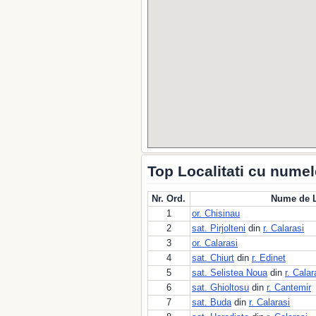
Top Localitati cu numel
Nr. Ord.
Nume de L
1
or. Chisinau
2
sat. Pirjolteni
din
r. Calarasi
3
or. Calarasi
4
sat. Chiurt
din
r. Edinet
5
sat. Selistea Noua
din
r. Calar
6
sat. Ghioltosu
din
r. Cantemir
7
sat. Buda
din
r. Calarasi