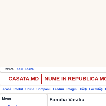
Romana
Ruskii
English
CASATA.MD
NUME IN REPUBLICA 
Acasă
Imobil
Chirie
Companii
Feeduri
Imagini
Hărţi
Localități
Menu
Familia Vasiliu