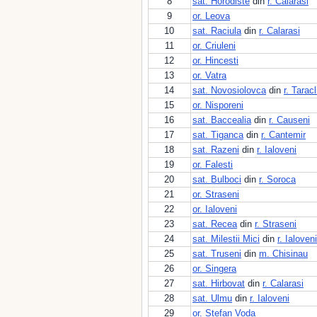
8
sat. Horodiste
din
r. Calarasi
9
or. Leova
10
sat. Raciula
din
r. Calarasi
11
or. Criuleni
12
or. Hincesti
13
or. Vatra
14
sat. Novosiolovca
din
r. Taracl
15
or. Nisporeni
16
sat. Baccealia
din
r. Causeni
17
sat. Tiganca
din
r. Cantemir
18
sat. Razeni
din
r. Ialoveni
19
or. Falesti
20
sat. Bulboci
din
r. Soroca
21
or. Straseni
22
or. Ialoveni
23
sat. Recea
din
r. Straseni
24
sat. Milestii Mici
din
r. Ialoveni
25
sat. Truseni
din
m. Chisinau
26
or. Singera
27
sat. Hirbovat
din
r. Calarasi
28
sat. Ulmu
din
r. Ialoveni
29
or. Stefan Voda