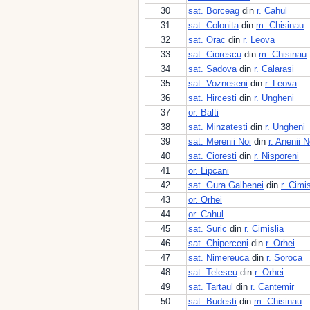
30
sat. Borceag
din
r. Cahul
31
sat. Colonita
din
m. Chisinau
32
sat. Orac
din
r. Leova
33
sat. Ciorescu
din
m. Chisinau
34
sat. Sadova
din
r. Calarasi
35
sat. Vozneseni
din
r. Leova
36
sat. Hircesti
din
r. Ungheni
37
or. Balti
38
sat. Minzatesti
din
r. Ungheni
39
sat. Merenii Noi
din
r. Anenii N
40
sat. Cioresti
din
r. Nisporeni
41
or. Lipcani
42
sat. Gura Galbenei
din
r. Cimis
43
or. Orhei
44
or. Cahul
45
sat. Suric
din
r. Cimislia
46
sat. Chiperceni
din
r. Orhei
47
sat. Nimereuca
din
r. Soroca
48
sat. Teleseu
din
r. Orhei
49
sat. Tartaul
din
r. Cantemir
50
sat. Budesti
din
m. Chisinau