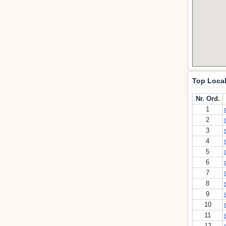
Top Local
Nr. Ord.
1
2
3
4
5
6
7
8
9
10
11
12