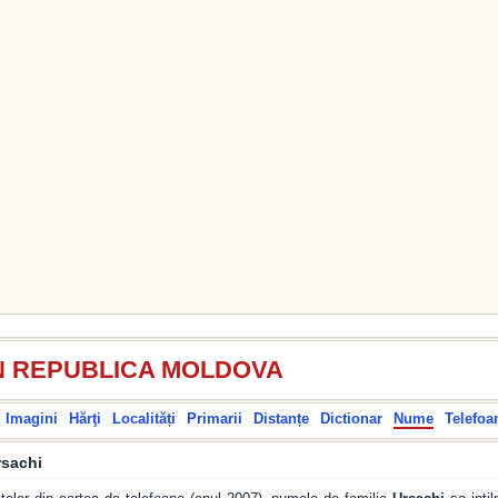
N REPUBLICA MOLDOVA
Imagini
Hărţi
Localități
Primarii
Distanțe
Dictionar
Nume
Telefoa
rsachi