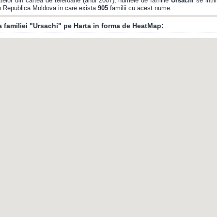
elor din cartea de telefoane (anul 2007), numele de familie
Ursachi
se inti
din Republica Moldova in care exista
905
familii cu acest nume.
ia familiei "Ursachi" pe Harta in forma de HeatMap: