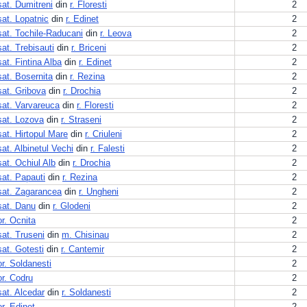
sat. Dumitreni
din
r. Floresti
2
sat. Lopatnic
din
r. Edinet
2
sat. Tochile-Raducani
din
r. Leova
2
sat. Trebisauti
din
r. Briceni
2
sat. Fintina Alba
din
r. Edinet
2
sat. Bosernita
din
r. Rezina
2
sat. Gribova
din
r. Drochia
2
sat. Varvareuca
din
r. Floresti
2
sat. Lozova
din
r. Straseni
2
sat. Hirtopul Mare
din
r. Criuleni
2
sat. Albinetul Vechi
din
r. Falesti
2
sat. Ochiul Alb
din
r. Drochia
2
sat. Papauti
din
r. Rezina
2
sat. Zagarancea
din
r. Ungheni
2
sat. Danu
din
r. Glodeni
2
or. Ocnita
2
sat. Truseni
din
m. Chisinau
2
sat. Gotesti
din
r. Cantemir
2
or. Soldanesti
2
or. Codru
2
sat. Alcedar
din
r. Soldanesti
2
or. Edinet
2