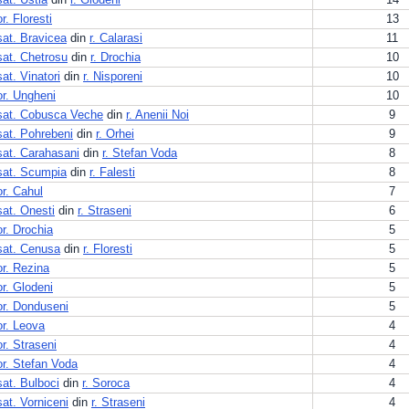
or. Floresti
13
sat. Bravicea
din
r. Calarasi
11
sat. Chetrosu
din
r. Drochia
10
sat. Vinatori
din
r. Nisporeni
10
or. Ungheni
10
sat. Cobusca Veche
din
r. Anenii Noi
9
sat. Pohrebeni
din
r. Orhei
9
sat. Carahasani
din
r. Stefan Voda
8
sat. Scumpia
din
r. Falesti
8
or. Cahul
7
sat. Onesti
din
r. Straseni
6
or. Drochia
5
sat. Cenusa
din
r. Floresti
5
or. Rezina
5
or. Glodeni
5
or. Donduseni
5
or. Leova
4
or. Straseni
4
or. Stefan Voda
4
sat. Bulboci
din
r. Soroca
4
sat. Vorniceni
din
r. Straseni
4