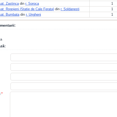
sat. Zastinca
din
r. Soroca
1
sat. Rogojeni (Statie de Cale Ferata)
din
r. Soldanesti
1
sat. Bumbata
din
r. Ungheni
1
mentarii:
ta
ză:
:
*