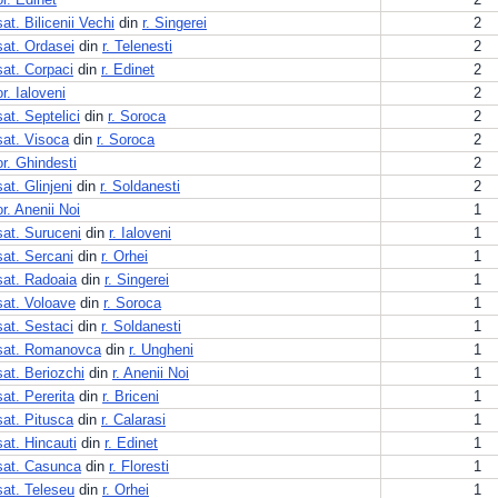
sat. Bilicenii Vechi
din
r. Singerei
2
sat. Ordasei
din
r. Telenesti
2
sat. Corpaci
din
r. Edinet
2
or. Ialoveni
2
sat. Septelici
din
r. Soroca
2
sat. Visoca
din
r. Soroca
2
or. Ghindesti
2
sat. Glinjeni
din
r. Soldanesti
2
or. Anenii Noi
1
sat. Suruceni
din
r. Ialoveni
1
sat. Sercani
din
r. Orhei
1
sat. Radoaia
din
r. Singerei
1
sat. Voloave
din
r. Soroca
1
sat. Sestaci
din
r. Soldanesti
1
sat. Romanovca
din
r. Ungheni
1
sat. Beriozchi
din
r. Anenii Noi
1
sat. Pererita
din
r. Briceni
1
sat. Pitusca
din
r. Calarasi
1
sat. Hincauti
din
r. Edinet
1
sat. Casunca
din
r. Floresti
1
sat. Teleseu
din
r. Orhei
1