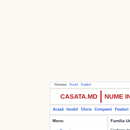
Romana
Ruskii
English
CASATA.MD
NUME I
Acasă
Imobil
Chirie
Companii
Feeduri
Menu
Familia U