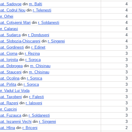
sat. Sadovoe
din
m. Balti
4
sat. Codrul Nou
din
r. Telenesti
4
or. Orhei
4
sat. Cotiujenii Mari
din
r. Soldanesti
4
or. Calarasi
4
sat. Sudarca
din
r. Donduseni
4
sat. Slobozia-Chiscareni
din
r. Singerei
4
sat. Gordinesti
din
r. Edinet
3
sat. Ciorna
din
r. Rezina
3
sat. Iorjnita
din
r. Soroca
3
sat. Dobrogea
din
m. Chisinau
3
sat. Stauceni
din
m. Chisinau
3
sat. Ocolina
din
r. Soroca
3
sat. Pirlita
din
r. Soroca
3
or. Vadul Lui Voda
3
sat. Taxobeni
din
r. Falesti
3
sat. Razeni
din
r. Ialoveni
3
or. Cupcini
3
sat. Fuzauca
din
r. Soldanesti
3
sat. Iezarenii Vechi
din
r. Singerei
3
sat. Hlina
din
r. Briceni
2