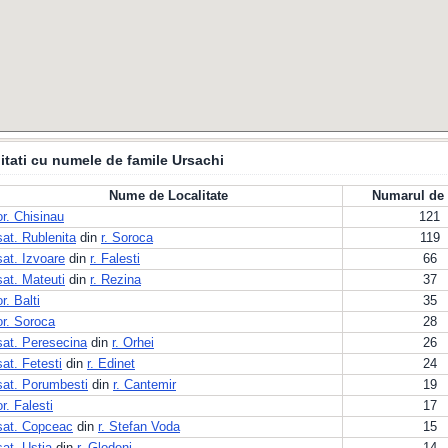
itati cu numele de famile Ursachi
Nume de Localitate
Numarul de 
or. Chisinau
121
sat. Rublenita
din
r. Soroca
119
sat. Izvoare
din
r. Falesti
66
sat. Mateuti
din
r. Rezina
37
or. Balti
35
or. Soroca
28
sat. Peresecina
din
r. Orhei
26
sat. Fetesti
din
r. Edinet
24
sat. Porumbesti
din
r. Cantemir
19
or. Falesti
17
sat. Copceac
din
r. Stefan Voda
15
sat. Ustia
din
r. Glodeni
14