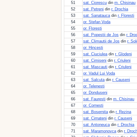
51
sat. Ciorescu
din
m. Chisinau
52
sat. Petreni
din
r. Drochia
53
sat. Sanatauca
din
r. Floresti
54
or. Stefan Voda
55
or. Floresti
56
sat. Popestii de Jos
din
r. Dro
57
sat. Climautii de Jos
din
r. So
58
or. Hincesti
59
sat. Ciuciulea
din
r. Glodeni
60
sat. Cimiseni
din
r. Criuleni
61
sat. Mascauti
din
r. Criuleni
62
or. Vadul Lui Voda
63
sat. Salcuta
din
r. Causeni
64
or. Telenesti
65
or. Donduseni
66
sat. Fauresti
din
m. Chisinau
67
or. Cornesti
68
sat. Bosernita
din
r. Rezina
69
sat. Cirnateni
din
r. Causeni
70
sat. Antoneuca
din
r. Drochia
71
sat. Maramonovca
din
r. Droc