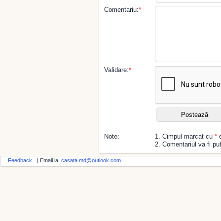
Comentariu:
*
Validare:
*
Note:
1. Cimpul marcat cu
*
e
2. Comentariul va fi pub
Feedback
| Email la:
casata.md@outlook.com