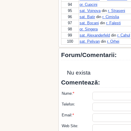
94
or. Cupcini
95
sat. Voinova
din
r. Straseni
96
sat. Batir
din
r. Cimislia
97
sat. Bocani
din
r. Falesti
98
or. Singera
99
sat. Alexanderfeld
din
r. Cahul
100
sat. Pelivan
din
r. Orhei
Forum/Comentarii:
Nu exista
Comentează:
Nume:
*
Telefon:
Email:
*
Web Site: