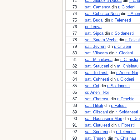
72
sat. Slobozia-Dusca
din
r. Cri
73
sat. Camenca
din
r. Glodeni
74
sat. Cobusca Noua
din
r. Anen
75
sat. Budai
din
r. Telenesti
76
or. Leova
77
sat. Sipca
din
r. Soldanesti
78
sat. Sarata Veche
din
r. Falest
79
sat. Jevreni
din
r. Criuleni
80
sat. Viisoara
din
r. Glodeni
81
sat. Mihailovca
din
r. Cimislia
82
sat. Stauceni
din
m. Chisinau
83
sat. Todiresti
din
r. Anenii Noi
84
sat. Cuhnesti
din
r. Glodeni
85
sat. Cot
din
r. Soldanesti
86
or. Anenii Noi
87
sat. Chetrosu
din
r. Drochia
88
sat. Hiliuti
din
r. Falesti
89
sat. Oliscani
din
r. Soldanesti
90
sat. Hasnasenii Mari
din
r. Dr
91
sat. Ciutulesti
din
r. Floresti
92
sat. Scorteni
din
r. Telenesti
93
sat. Truseni
din
m. Chisinau