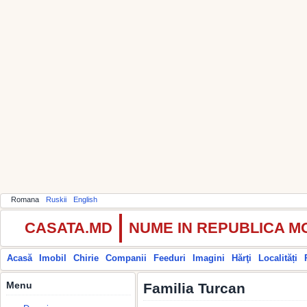
Romana
Ruskii
English
CASATA.MD
NUME IN REPUBLICA 
Acasă
Imobil
Chirie
Companii
Feeduri
Imagini
Hărţi
Localități
Menu
Familia Turcan