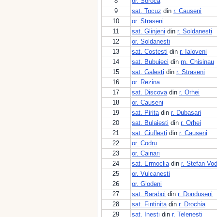
8
or. Soroca
9
sat. Tocuz
din
r. Causeni
10
or. Straseni
11
sat. Glinjeni
din
r. Soldanesti
12
or. Soldanesti
13
sat. Costesti
din
r. Ialoveni
14
sat. Bubuieci
din
m. Chisinau
15
sat. Galesti
din
r. Straseni
16
or. Rezina
17
sat. Discova
din
r. Orhei
18
or. Causeni
19
sat. Pirita
din
r. Dubasari
20
sat. Bulaiesti
din
r. Orhei
21
sat. Ciuflesti
din
r. Causeni
22
or. Codru
23
or. Cainari
24
sat. Ermoclia
din
r. Stefan Vo
25
or. Vulcanesti
26
or. Glodeni
27
sat. Baraboi
din
r. Donduseni
28
sat. Fintinita
din
r. Drochia
29
sat. Inesti
din
r. Telenesti