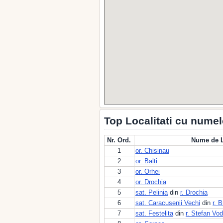
Top Localitati cu numel
Nr. Ord.
Nume de L
1
or. Chisinau
2
or. Balti
3
or. Orhei
4
or. Drochia
5
sat. Pelinia
din
r. Drochia
6
sat. Caracusenii Vechi
din
r. B
7
sat. Festelita
din
r. Stefan Vo