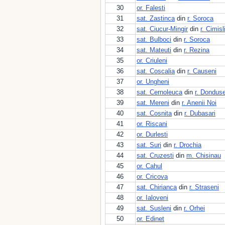
30
or. Falesti
31
sat. Zastinca
din
r. Soroca
32
sat. Ciucur-Mingir
din
r. Cimisl
33
sat. Bulboci
din
r. Soroca
34
sat. Mateuti
din
r. Rezina
35
or. Criuleni
36
sat. Coscalia
din
r. Causeni
37
or. Ungheni
38
sat. Cernoleuca
din
r. Donduse
39
sat. Mereni
din
r. Anenii Noi
40
sat. Cosnita
din
r. Dubasari
41
or. Riscani
42
or. Durlesti
43
sat. Suri
din
r. Drochia
44
sat. Cruzesti
din
m. Chisinau
45
or. Cahul
46
or. Cricova
47
sat. Chirianca
din
r. Straseni
48
or. Ialoveni
49
sat. Susleni
din
r. Orhei
50
or. Edinet