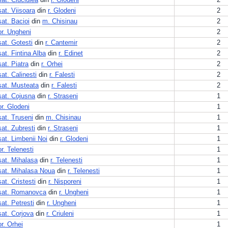
sat. Viisoara
din
r. Glodeni
2
sat. Bacioi
din
m. Chisinau
2
or. Ungheni
2
sat. Gotesti
din
r. Cantemir
2
sat. Fintina Alba
din
r. Edinet
2
sat. Piatra
din
r. Orhei
2
sat. Calinesti
din
r. Falesti
2
sat. Musteata
din
r. Falesti
2
sat. Cojusna
din
r. Straseni
1
or. Glodeni
1
sat. Truseni
din
m. Chisinau
1
sat. Zubresti
din
r. Straseni
1
sat. Limbenii Noi
din
r. Glodeni
1
or. Telenesti
1
sat. Mihalasa
din
r. Telenesti
1
sat. Mihalasa Noua
din
r. Telenesti
1
sat. Cristesti
din
r. Nisporeni
1
sat. Romanovca
din
r. Ungheni
1
sat. Petresti
din
r. Ungheni
1
sat. Corjova
din
r. Criuleni
1
or. Orhei
1