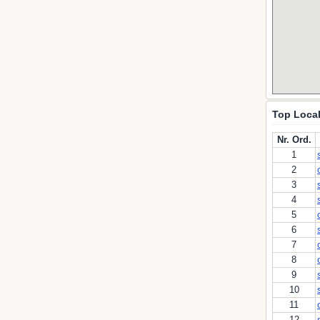
Top Local
Nr. Ord.
1
2
3
4
5
6
7
8
9
10
11
12