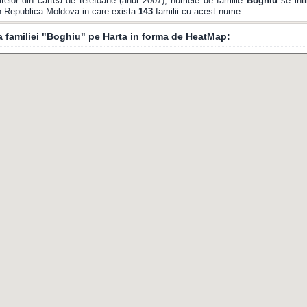
telor din cartea de telefoane (anul 2007), numele de familie
Boghiu
se inti
din Republica Moldova in care exista
143
familii cu acest nume.
ia familiei "Boghiu" pe Harta in forma de HeatMap: