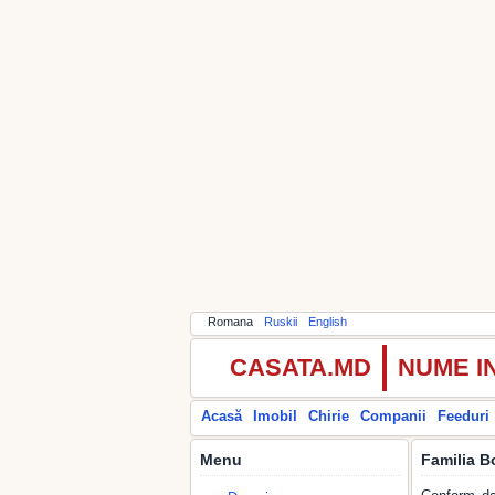
Romana
Ruskii
English
CASATA.MD
NUME I
Acasă
Imobil
Chirie
Companii
Feeduri
Menu
Familia B