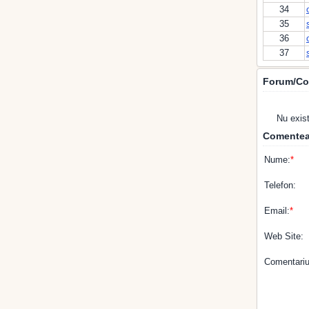
34
35
36
37
Forum/Co
Nu exis
Comentea
Nume:
*
Telefon:
Email:
*
Web Site:
Comentariu