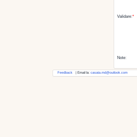
Validare:
*
Note:
Feedback
| Email la:
casata.md@outlook.com