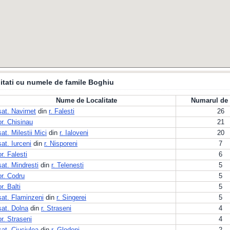
itati cu numele de famile Boghiu
Nume de Localitate
Numarul de 
sat. Navirnet
din
r. Falesti
26
or. Chisinau
21
sat. Milestii Mici
din
r. Ialoveni
20
sat. Iurceni
din
r. Nisporeni
7
or. Falesti
6
sat. Mindresti
din
r. Telenesti
5
or. Codru
5
or. Balti
5
sat. Flaminzeni
din
r. Singerei
5
sat. Dolna
din
r. Straseni
4
or. Straseni
4
sat. Ciuciulea
din
r. Glodeni
2