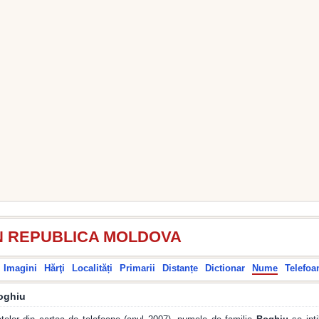
N REPUBLICA MOLDOVA
Imagini
Hărţi
Localități
Primarii
Distanțe
Dictionar
Nume
Telefoa
oghiu