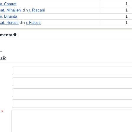
or. Comrat
1
sat. Mihaileni
din
r. Riscani
1
or. Biruinta
1
sat. Horesti
din
r. Falesti
1
mentarii:
ta
ză:
:
*