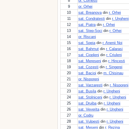
8
or. Cornesti
9
or. Orhei
10
sat. Breanova
din
r. Orhei
11
sat. Condratesti
din
r. Ungheni
12
sat. Piatra
din
r. Orhei
13
sat. Step-Soci
din
r. Orhei
14
or. Riscani
15
sat. Speia
din
r. Anenii Noi
16
sat. Bahmut
din
r. Calarasi
17
sat. Ciopleni
din
r. Criuleni
18
sat. Mereseni
din
r. Hincesti
19
sat. Cozesti
din
r. Singerei
20
sat. Bacioi
din
m. Chisinau
21
or. Nisporeni
22
sat. Varzaresti
din
r. Nisporeni
23
sat. Busila
din
r. Ungheni
24
sat. Stolniceni
din
r. Ungheni
25
sat. Drujba
din
r. Ungheni
26
sat. Veverita
din
r. Ungheni
27
or. Codru
28
sat. Vulpesti
din
r. Ungheni
29
sat. Meseni
din
r. Rezina