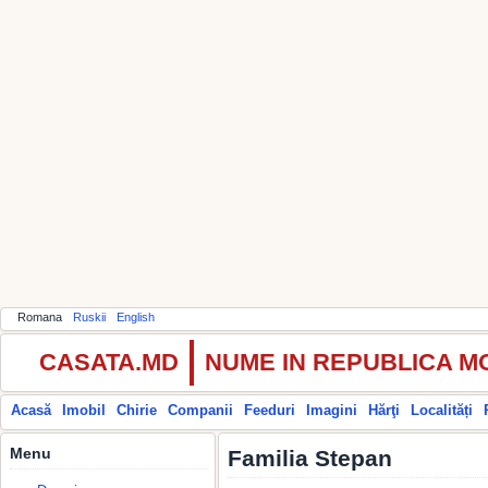
Romana
Ruskii
English
CASATA.MD
NUME IN REPUBLICA 
Acasă
Imobil
Chirie
Companii
Feeduri
Imagini
Hărţi
Localități
Menu
Familia Stepan