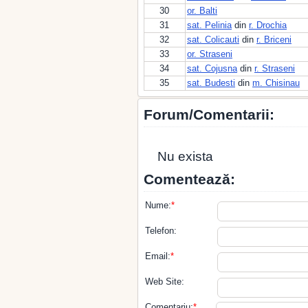
30
or. Balti
31
sat. Pelinia
din
r. Drochia
32
sat. Colicauti
din
r. Briceni
33
or. Straseni
34
sat. Cojusna
din
r. Straseni
35
sat. Budesti
din
m. Chisinau
Forum/Comentarii:
Nu exista
Comentează:
Nume:
*
Telefon:
Email:
*
Web Site:
Comentariu:
*