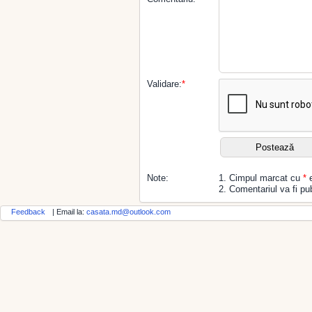
Validare:
*
Note:
1. Cimpul marcat cu
*
e
2. Comentariul va fi pub
Feedback
| Email la:
casata.md@outlook.com