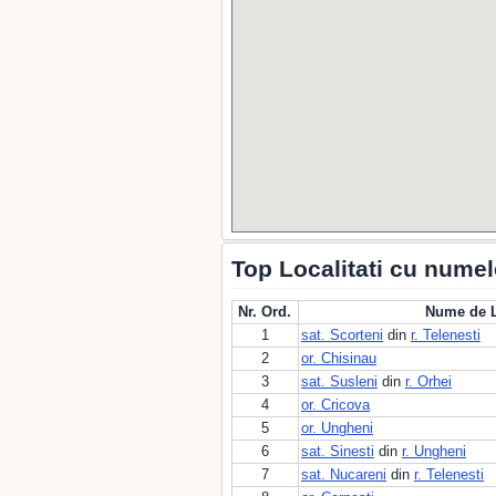
Top Localitati cu numel
Nr. Ord.
Nume de L
1
sat. Scorteni
din
r. Telenesti
2
or. Chisinau
3
sat. Susleni
din
r. Orhei
4
or. Cricova
5
or. Ungheni
6
sat. Sinesti
din
r. Ungheni
7
sat. Nucareni
din
r. Telenesti