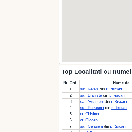
Top Localitati cu nume
Nr. Ord.
Nume de L
1
sat. Reteni
din
r. Riscani
2
sat. Braniste
din
r. Riscani
3
sat. Avrameni
din
r. Riscani
4
sat. Petruseni
din
r. Riscani
5
or. Chisinau
6
or. Glodeni
7
sat. Galaseni
din
r. Riscani