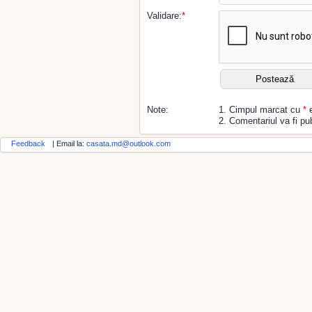
Validare:
*
Note:
1. Cimpul marcat cu
*
e
2. Comentariul va fi pub
Feedback
| Email la:
casata.md@outlook.com