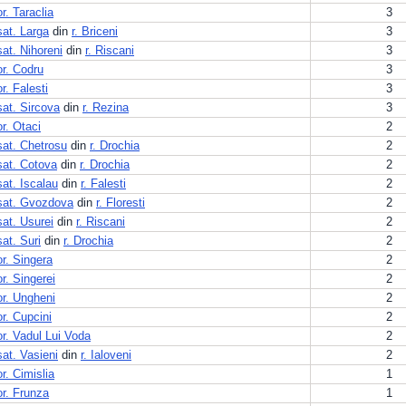
or. Taraclia
3
sat. Larga
din
r. Briceni
3
sat. Nihoreni
din
r. Riscani
3
or. Codru
3
or. Falesti
3
sat. Sircova
din
r. Rezina
3
or. Otaci
2
sat. Chetrosu
din
r. Drochia
2
sat. Cotova
din
r. Drochia
2
sat. Iscalau
din
r. Falesti
2
sat. Gvozdova
din
r. Floresti
2
sat. Usurei
din
r. Riscani
2
sat. Suri
din
r. Drochia
2
or. Singera
2
or. Singerei
2
or. Ungheni
2
or. Cupcini
2
or. Vadul Lui Voda
2
sat. Vasieni
din
r. Ialoveni
2
or. Cimislia
1
or. Frunza
1