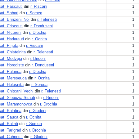
sat. Pascauti
din
r. Riscani
1
sat. Sobari
din
r. Soroca
1
sat. Brinzenii Noi
din
r. Telenesti
1
sat. Criscauti
din
r. Donduseni
1
sat. Nicoreni
din
r. Drochia
1
sat. Hadarauti
din
r. Ocnita
1
sat. Pirjota
din
r. Riscani
1
sat. Chistelnita
din
r. Telenesti
1
sat. Medveja
din
r. Briceni
1
sat. Horodiste
din
r. Donduseni
1
sat. Palanca
din
r. Drochia
1
sat. Mereseuca
din
r. Ocnita
1
sat. Holosnita
din
r. Soroca
1
sat. Chitcanii Vechi
din
r. Telenesti
1
sat. Slobozia-Sirauti
din
r. Briceni
1
sat. Maramonovca
din
r. Drochia
1
sat. Balatina
din
r. Glodeni
1
sat. Sauca
din
r. Ocnita
1
sat. Balinti
din
r. Soroca
1
sat. Tarigrad
din
r. Drochia
1
sat. Cuhnesti
din
r. Glodeni
1