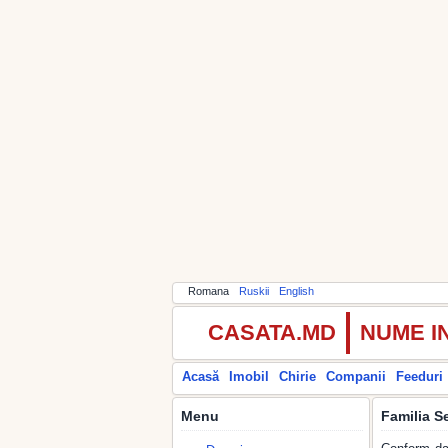
Romana
Ruskii
English
CASATA.MD
NUME I
Acasă
Imobil
Chirie
Companii
Feeduri
Menu
Familia S