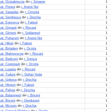
sat. Octeabriscoe
din
r. Singerei
1
sat. Floreni
din
r. Anenii Noi
1
sat. Sagaidac
din
r. Cimislia
1
sat. Sergheuca
din
r. Drochia
1
sat. Egorovca
din
r. Falesti
1
sat. Grinauti
din
r. Riscani
1
sat. Glinjeni
din
r. Soldanesti
1
sat. Puhaceni
din
r. Anenii Noi
1
sat. Hiliuti
din
r. Falesti
1
sat. Birladeni
din
r. Ocnita
1
sat. Malinovscoe
din
r. Riscani
1
sat. Badiceni
din
r. Soroca
1
sat. Corestauti
din
r. Ocnita
1
sat. Luparia
din
r. Riscani
1
sat. Tudora
din
r. Stefan Voda
1
sat. Gribova
din
r. Drochia
1
sat. Hitresti
din
r. Falesti
1
sat. Pelinia
din
r. Drochia
1
sat. Balasinesti
din
r. Briceni
1
sat. Briceni
din
r. Donduseni
1
sat. Miciurin
din
r. Drochia
1
sat. Grinauti-Moldova
din
r. Ocnita
1