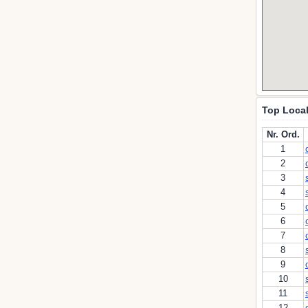
Top Local
Nr. Ord.
1
2
3
4
5
6
7
8
9
10
11
12