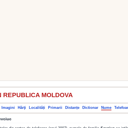
N REPUBLICA MOLDOVA
Imagini
Hărţi
Localități
Primarii
Distanțe
Dictionar
Nume
Telefoa
evciuc