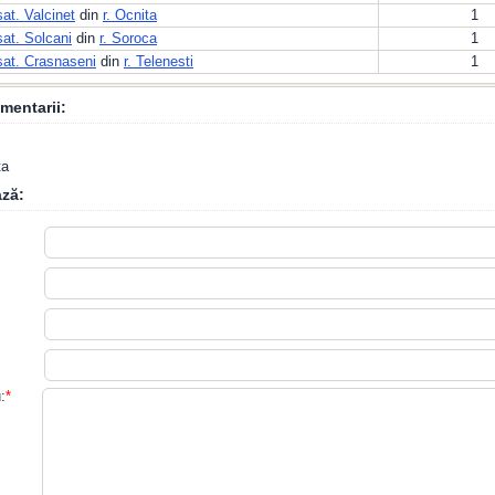
sat. Valcinet
din
r. Ocnita
1
sat. Solcani
din
r. Soroca
1
sat. Crasnaseni
din
r. Telenesti
1
mentarii:
ta
ză:
:
*