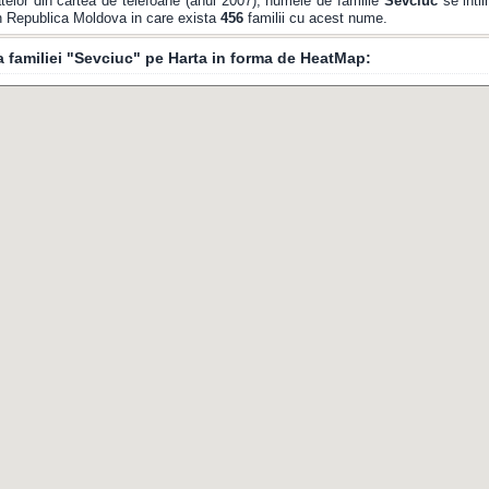
elor din cartea de telefoane (anul 2007), numele de familie
Sevciuc
se inti
din Republica Moldova in care exista
456
familii cu acest nume.
ia familiei "Sevciuc" pe Harta in forma de HeatMap: