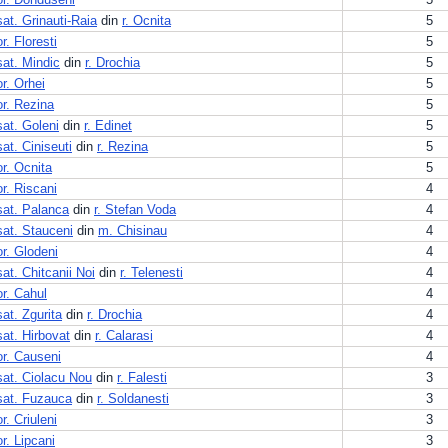
sat. Grinauti-Raia
din
r. Ocnita
5
or. Floresti
5
sat. Mindic
din
r. Drochia
5
or. Orhei
5
or. Rezina
5
sat. Goleni
din
r. Edinet
5
sat. Ciniseuti
din
r. Rezina
5
or. Ocnita
5
or. Riscani
4
sat. Palanca
din
r. Stefan Voda
4
sat. Stauceni
din
m. Chisinau
4
or. Glodeni
4
sat. Chitcanii Noi
din
r. Telenesti
4
or. Cahul
4
sat. Zgurita
din
r. Drochia
4
sat. Hirbovat
din
r. Calarasi
4
or. Causeni
4
sat. Ciolacu Nou
din
r. Falesti
3
sat. Fuzauca
din
r. Soldanesti
3
or. Criuleni
3
or. Lipcani
3