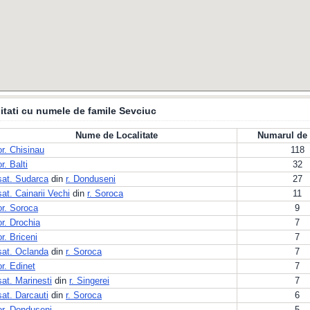
itati cu numele de famile Sevciuc
Nume de Localitate
Numarul de 
or. Chisinau
118
or. Balti
32
sat. Sudarca
din
r. Donduseni
27
sat. Cainarii Vechi
din
r. Soroca
11
or. Soroca
9
or. Drochia
7
or. Briceni
7
sat. Oclanda
din
r. Soroca
7
or. Edinet
7
sat. Marinesti
din
r. Singerei
7
sat. Darcauti
din
r. Soroca
6
or. Donduseni
5