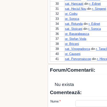
30
sat. Hancauti
din
r. Edinet
31
sat. Heciul Nou
din
r. Singerei
32
or. Codru
33
or. Soroca
34
sat. Rotunda
din
r. Edinet
35
sat. Stoicani
din
r. Soroca
36
or. Basarabeasca
37
or. Stefan Voda
38
or. Briceni
39
sat. Vinogradovca
din
r. Taracl
40
or. Causeni
41
sat. Pervomaiscoe
din
r. Hinc
Forum/Comentarii:
Nu exista
Comentează:
Nume:
*