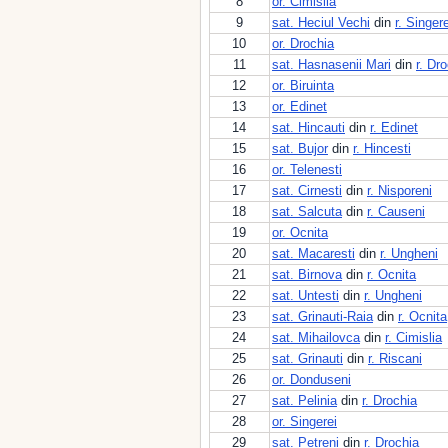
8
or. Cimislia
9
sat. Heciul Vechi
din
r. Singere
10
or. Drochia
11
sat. Hasnasenii Mari
din
r. Dr
12
or. Biruinta
13
or. Edinet
14
sat. Hincauti
din
r. Edinet
15
sat. Bujor
din
r. Hincesti
16
or. Telenesti
17
sat. Cirnesti
din
r. Nisporeni
18
sat. Salcuta
din
r. Causeni
19
or. Ocnita
20
sat. Macaresti
din
r. Ungheni
21
sat. Birnova
din
r. Ocnita
22
sat. Untesti
din
r. Ungheni
23
sat. Grinauti-Raia
din
r. Ocnita
24
sat. Mihailovca
din
r. Cimislia
25
sat. Grinauti
din
r. Riscani
26
or. Donduseni
27
sat. Pelinia
din
r. Drochia
28
or. Singerei
29
sat. Petreni
din
r. Drochia