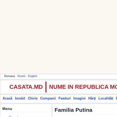
Romana
Ruskii
English
CASATA.MD
NUME IN REPUBLICA 
Acasă
Imobil
Chirie
Companii
Feeduri
Imagini
Hărţi
Localități
Menu
Familia Putina