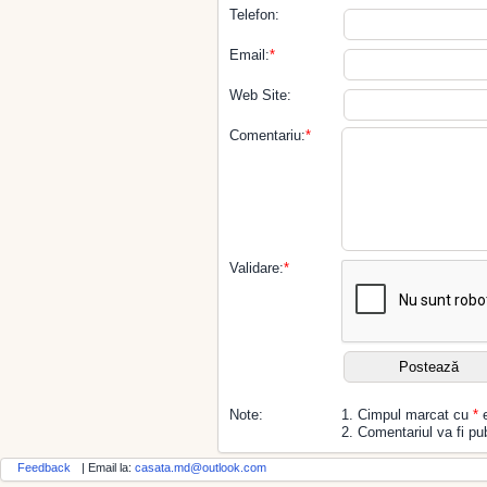
Telefon:
Email:
*
Web Site:
Comentariu:
*
Validare:
*
Note:
1. Cimpul marcat cu
*
e
2. Comentariul va fi pub
Feedback
| Email la:
casata.md@outlook.com