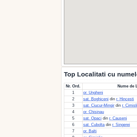
Top Localitati cu numel
Nr. Ord.
Nume de L
1
or. Ungheni
2
sat. Boghiceni
din
r. Hincesti
3
sat. Ciucur-Mingir
din
r. Cimisl
4
or. Chisinau
5
sat. Opaci
din
r. Causeni
6
sat. Cubolta
din
r. Singerei
7
or. Balti