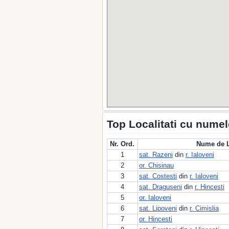
Top Localitati cu numel
Nr. Ord.
Nume de L
1
sat. Razeni
din
r. Ialoveni
2
or. Chisinau
3
sat. Costesti
din
r. Ialoveni
4
sat. Draguseni
din
r. Hincesti
5
or. Ialoveni
6
sat. Lipoveni
din
r. Cimislia
7
or. Hincesti