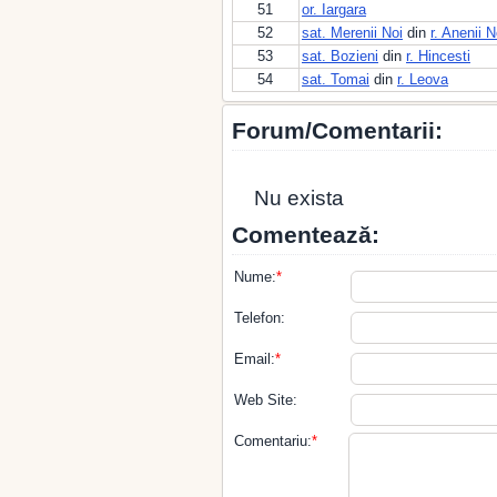
51
or. Iargara
52
sat. Merenii Noi
din
r. Anenii N
53
sat. Bozieni
din
r. Hincesti
54
sat. Tomai
din
r. Leova
Forum/Comentarii:
Nu exista
Comentează:
Nume:
*
Telefon:
Email:
*
Web Site:
Comentariu:
*