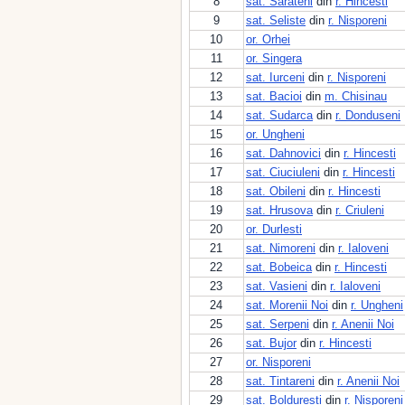
8
sat. Sarateni
din
r. Hincesti
9
sat. Seliste
din
r. Nisporeni
10
or. Orhei
11
or. Singera
12
sat. Iurceni
din
r. Nisporeni
13
sat. Bacioi
din
m. Chisinau
14
sat. Sudarca
din
r. Donduseni
15
or. Ungheni
16
sat. Dahnovici
din
r. Hincesti
17
sat. Ciuciuleni
din
r. Hincesti
18
sat. Obileni
din
r. Hincesti
19
sat. Hrusova
din
r. Criuleni
20
or. Durlesti
21
sat. Nimoreni
din
r. Ialoveni
22
sat. Bobeica
din
r. Hincesti
23
sat. Vasieni
din
r. Ialoveni
24
sat. Morenii Noi
din
r. Ungheni
25
sat. Serpeni
din
r. Anenii Noi
26
sat. Bujor
din
r. Hincesti
27
or. Nisporeni
28
sat. Tintareni
din
r. Anenii Noi
29
sat. Bolduresti
din
r. Nisporeni