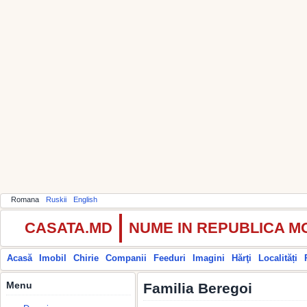
Romana
Ruskii
English
CASATA.MD
NUME IN REPUBLICA 
Acasă
Imobil
Chirie
Companii
Feeduri
Imagini
Hărţi
Localități
Menu
Familia Beregoi