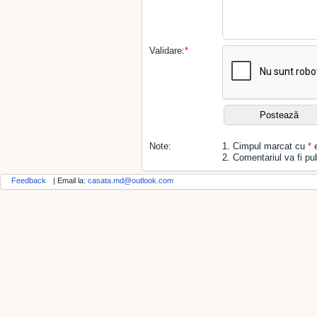
Validare:
*
Note:
1. Cimpul marcat cu
*
e
2. Comentariul va fi pub
Feedback
| Email la:
casata.md@outlook.com