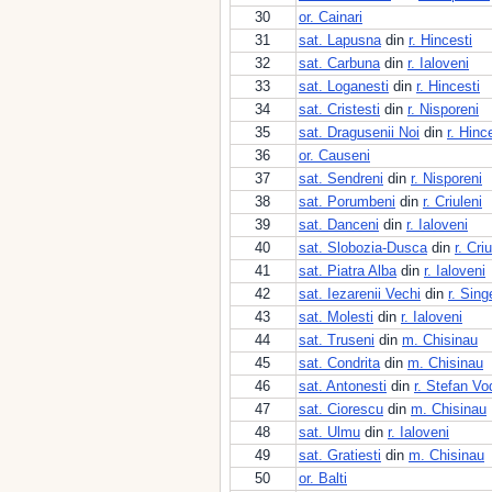
30
or. Cainari
31
sat. Lapusna
din
r. Hincesti
32
sat. Carbuna
din
r. Ialoveni
33
sat. Loganesti
din
r. Hincesti
34
sat. Cristesti
din
r. Nisporeni
35
sat. Dragusenii Noi
din
r. Hinc
36
or. Causeni
37
sat. Sendreni
din
r. Nisporeni
38
sat. Porumbeni
din
r. Criuleni
39
sat. Danceni
din
r. Ialoveni
40
sat. Slobozia-Dusca
din
r. Cri
41
sat. Piatra Alba
din
r. Ialoveni
42
sat. Iezarenii Vechi
din
r. Sing
43
sat. Molesti
din
r. Ialoveni
44
sat. Truseni
din
m. Chisinau
45
sat. Condrita
din
m. Chisinau
46
sat. Antonesti
din
r. Stefan Vo
47
sat. Ciorescu
din
m. Chisinau
48
sat. Ulmu
din
r. Ialoveni
49
sat. Gratiesti
din
m. Chisinau
50
or. Balti