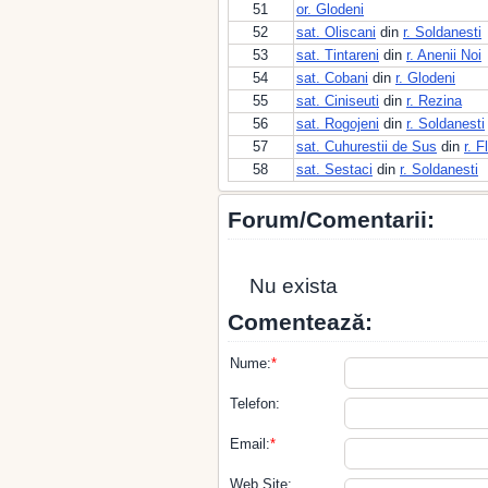
51
or. Glodeni
52
sat. Oliscani
din
r. Soldanesti
53
sat. Tintareni
din
r. Anenii Noi
54
sat. Cobani
din
r. Glodeni
55
sat. Ciniseuti
din
r. Rezina
56
sat. Rogojeni
din
r. Soldanesti
57
sat. Cuhurestii de Sus
din
r. F
58
sat. Sestaci
din
r. Soldanesti
Forum/Comentarii:
Nu exista
Comentează:
Nume:
*
Telefon:
Email:
*
Web Site: