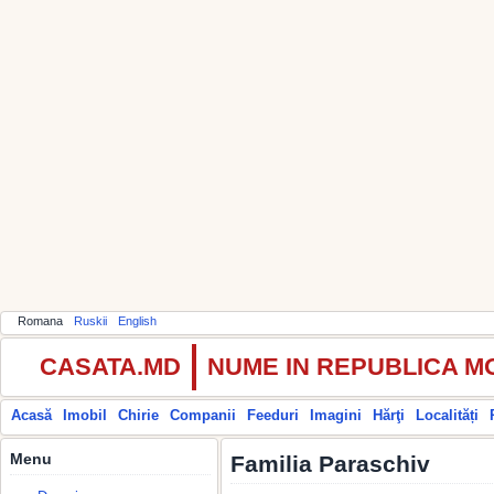
Romana
Ruskii
English
CASATA.MD
NUME IN REPUBLICA 
Acasă
Imobil
Chirie
Companii
Feeduri
Imagini
Hărţi
Localități
Menu
Familia Paraschiv