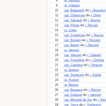
8
or. Hincesti
9
or. Calarasi
10
sat. Balauresti
din
r. Nisporeni
11
sat. Chiperceni
din
r. Orhei
12
sat. Tahnauti
din
r. Rezina
13
sat. Pirjota
din
r. Riscani
14
or. Codru
15
sat. Cogilniceni
din
r. Rezina
16
sat. Bozieni
din
r. Hincesti
17
sat. Buteni
din
r. Hincesti
18
or. Ialoveni
19
sat. Valcinet
din
r. Calarasi
20
sat. Porumbrei
din
r. Cimislia
21
sat. Capriana
din
r. Straseni
22
or. Durlesti
23
sat. Stolniceni
din
r. Edinet
24
or. Floresti
25
or. Rezina
26
sat. Busauca
din
r. Rezina
27
sat. Carbuna
din
r. Ialoveni
28
sat. Mincenii de Jos
din
r. Rez
29
sat. Sipca
din
r. Soldanesti