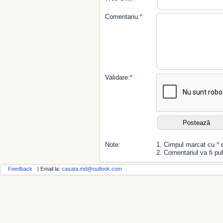
Comentariu:
*
Validare:
*
Note:
1. Cimpul marcat cu
*
e
2. Comentariul va fi pub
Feedback
| Email la:
casata.md@outlook.com