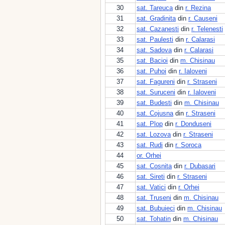
30
sat. Tareuca
din
r. Rezina
31
sat. Gradinita
din
r. Causeni
32
sat. Cazanesti
din
r. Telenesti
33
sat. Paulesti
din
r. Calarasi
34
sat. Sadova
din
r. Calarasi
35
sat. Bacioi
din
m. Chisinau
36
sat. Puhoi
din
r. Ialoveni
37
sat. Fagureni
din
r. Straseni
38
sat. Suruceni
din
r. Ialoveni
39
sat. Budesti
din
m. Chisinau
40
sat. Cojusna
din
r. Straseni
41
sat. Plop
din
r. Donduseni
42
sat. Lozova
din
r. Straseni
43
sat. Rudi
din
r. Soroca
44
or. Orhei
45
sat. Cosnita
din
r. Dubasari
46
sat. Sireti
din
r. Straseni
47
sat. Vatici
din
r. Orhei
48
sat. Truseni
din
m. Chisinau
49
sat. Bubuieci
din
m. Chisinau
50
sat. Tohatin
din
m. Chisinau