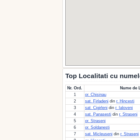
Top Localitati cu numel
Nr. Ord.
Nume de L
1
or. Chisinau
2
sat. Firladeni
din
r. Hincesti
3
sat. Cigirleni
din
r. Ialoveni
4
sat. Panasesti
din
r. Straseni
5
or. Straseni
6
or. Soldanesti
7
sat. Micleuseni
din
r. Straseni