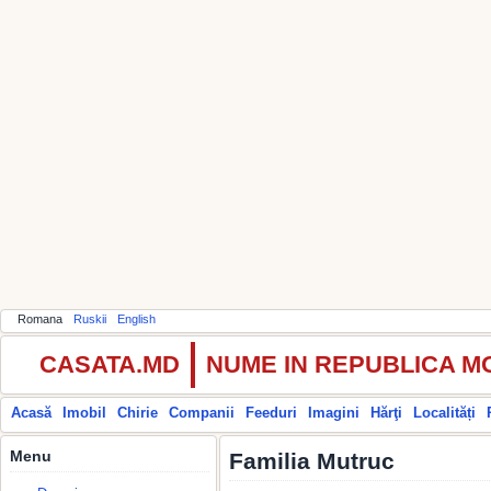
Romana
Ruskii
English
CASATA.MD
NUME IN REPUBLICA 
Acasă
Imobil
Chirie
Companii
Feeduri
Imagini
Hărţi
Localități
Menu
Familia Mutruc