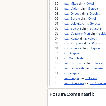
30
sat. Mitoc
din
r. Orhei
31
sat. Vadeni
din
r. Soroca
32
sat. Gribova
din
r. Drochia
33
sat. Seliste
din
r. Orhei
34
sat. Volovita
din
r. Soroca
35
sat. Scoreni
din
r. Straseni
36
sat. Cotiujenii Mari
din
r. Sold
37
sat. Rautel
din
r. Falesti
38
sat. Singureni
din
r. Riscani
39
sat. Semeni
din
r. Ungheni
40
or. Singerei
41
or. Marculesti
42
sat. Frumusica
din
r. Floresti
43
sat. Grigoresti
din
r. Singerei
44
or. Singera
45
sat. Lunga
din
r. Floresti
46
sat. Dumbrava
din
m. Chisina
Forum/Comentarii: