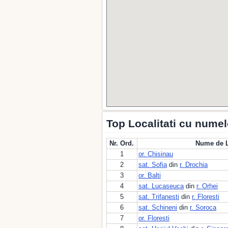
Top Localitati cu numel
Nr. Ord.
Nume de L
1
or. Chisinau
2
sat. Sofia
din
r. Drochia
3
or. Balti
4
sat. Lucaseuca
din
r. Orhei
5
sat. Trifanesti
din
r. Floresti
6
sat. Schineni
din
r. Soroca
7
or. Floresti