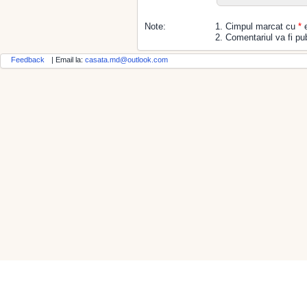
Note:
1. Cimpul marcat cu
*
e
2. Comentariul va fi pub
Feedback
| Email la:
casata.md@outlook.com