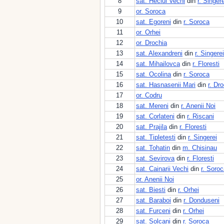
8
sat. Heciul Vechi
din
r. Singere
9
or. Soroca
10
sat. Egoreni
din
r. Soroca
11
or. Orhei
12
or. Drochia
13
sat. Alexandreni
din
r. Singerei
14
sat. Mihailovca
din
r. Floresti
15
sat. Ocolina
din
r. Soroca
16
sat. Hasnasenii Mari
din
r. Dr
17
or. Codru
18
sat. Mereni
din
r. Anenii Noi
19
sat. Corlateni
din
r. Riscani
20
sat. Prajila
din
r. Floresti
21
sat. Tipletesti
din
r. Singerei
22
sat. Tohatin
din
m. Chisinau
23
sat. Sevirova
din
r. Floresti
24
sat. Cainarii Vechi
din
r. Soro
25
or. Anenii Noi
26
sat. Biesti
din
r. Orhei
27
sat. Baraboi
din
r. Donduseni
28
sat. Furceni
din
r. Orhei
29
sat. Solcani
din
r. Soroca