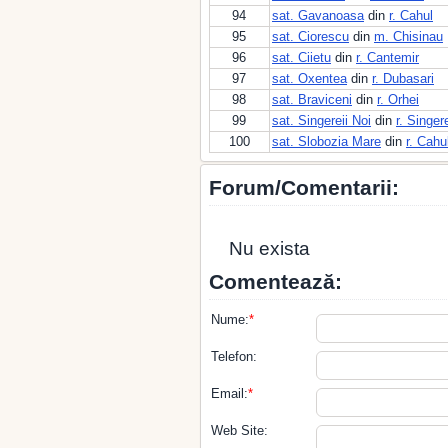
94
sat. Gavanoasa
din
r. Cahul
95
sat. Ciorescu
din
m. Chisinau
96
sat. Ciietu
din
r. Cantemir
97
sat. Oxentea
din
r. Dubasari
98
sat. Braviceni
din
r. Orhei
99
sat. Singereii Noi
din
r. Singer
100
sat. Slobozia Mare
din
r. Cahu
Forum/Comentarii:
Nu exista
Comentează:
Nume:
*
Telefon:
Email:
*
Web Site: