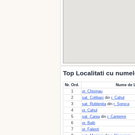
Top Localitati cu numel
Nr. Ord.
Nume de L
1
or. Chisinau
2
sat. Colibasi
din
r. Cahul
3
sat. Rublenita
din
r. Soroca
4
or. Cahul
5
sat. Cania
din
r. Cantemir
6
or. Balti
7
or. Falesti