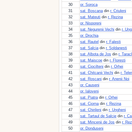
30
or. Soroca
31
sat. Boscana
din
r. Criuleni
32
sat. Mateuti
din
r. Rezina
33
or. Nisporeni
34
sat. Negurenii Vechi
din
r. Ung
35
or. Drochia
36
sat. Rautel
din
r. Falesti
37
sat. Salcia
din
r. Soldanesti
38
sat. Albota de Jos
din
r. Taracl
39
sat. Maiscoe
din
r. Floresti
40
sat. Ciocilteni
din
r. Orhei
41
sat. Chitcanii Vechi
din
r. Tele
42
sat. Roscani
din
r. Anenii Noi
43
or. Causeni
44
or. Ialoveni
45
sat. Piatra
din
r. Orhei
46
sat. Ciorna
din
r. Rezina
47
sat. Chirileni
din
r. Ungheni
48
sat. Tartaul de Salcie
din
r. Ca
49
sat. Mincenii de Jos
din
r. Rez
50
or. Donduseni