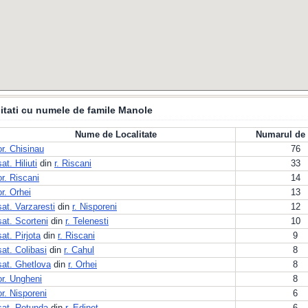
itati cu numele de famile Manole
Nume de Localitate
Numarul de 
or. Chisinau
76
sat. Hiliuti
din
r. Riscani
33
or. Riscani
14
or. Orhei
13
sat. Varzaresti
din
r. Nisporeni
12
sat. Scorteni
din
r. Telenesti
10
sat. Pirjota
din
r. Riscani
9
sat. Colibasi
din
r. Cahul
8
sat. Ghetlova
din
r. Orhei
8
or. Ungheni
8
or. Nisporeni
6
sat. Rotunda
din
r. Edinet
6