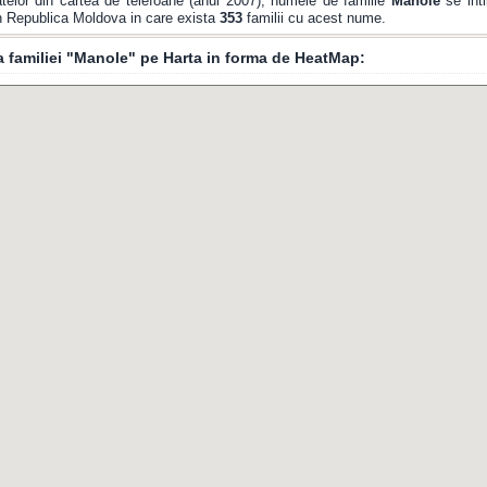
telor din cartea de telefoane (anul 2007), numele de familie
Manole
se inti
din Republica Moldova in care exista
353
familii cu acest nume.
ia familiei "Manole" pe Harta in forma de HeatMap: