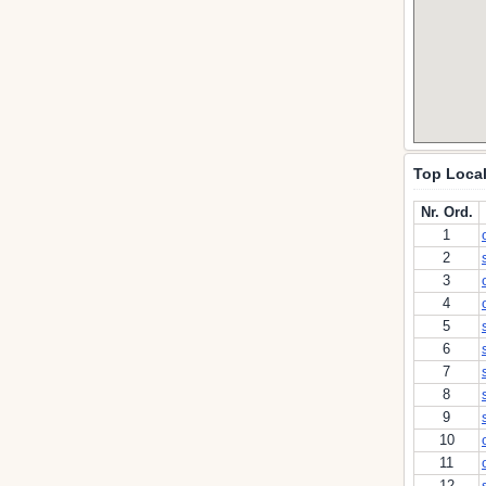
Top Local
Nr. Ord.
1
2
3
4
5
6
7
8
9
10
11
12