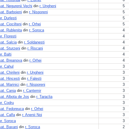
sat. Negurenii Vechi
din
r. Ungheni
5
sat. Barboieni
din
r. Nisporeni
5
or. Durlesti
5
sat. Ciocilteni
din
r. Orhei
5
sat. Rublenita
din
r. Soroca
4
or. Floresti
4
sat. Salcia
din
r. Soldanesti
4
sat. Sturzeni
din
r. Riscani
4
or. Balti
4
sat. Breanova
din
r. Orhei
4
or. Cahul
3
sat. Chirileni
din
r. Ungheni
3
sat. Hincesti
din
r. Falesti
3
sat. Marinici
din
r. Nisporeni
3
sat. Cania
din
r. Cantemir
3
sat. Albota de Jos
din
r. Taraclia
3
or. Codru
3
sat. Fedoreuca
din
r. Orhei
3
sat. Calfa
din
r. Anenii Noi
3
or. Soroca
3
sat. Baxani
din
r. Soroca
2