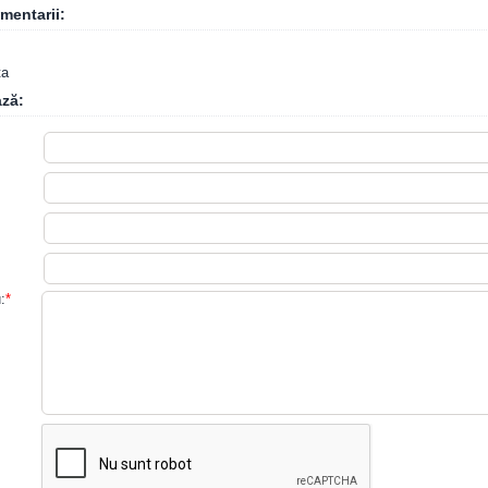
mentarii:
ta
ză:
:
*