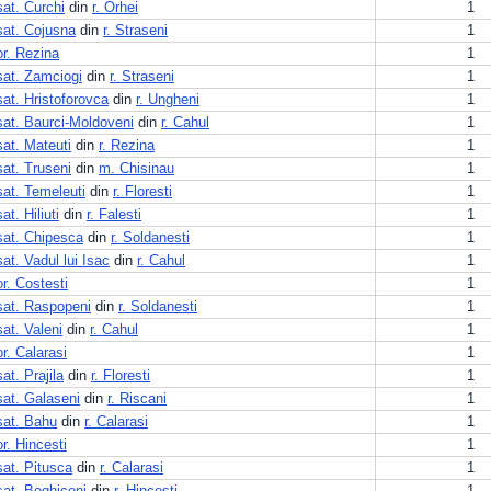
sat. Curchi
din
r. Orhei
1
sat. Cojusna
din
r. Straseni
1
or. Rezina
1
sat. Zamciogi
din
r. Straseni
1
sat. Hristoforovca
din
r. Ungheni
1
sat. Baurci-Moldoveni
din
r. Cahul
1
sat. Mateuti
din
r. Rezina
1
sat. Truseni
din
m. Chisinau
1
sat. Temeleuti
din
r. Floresti
1
sat. Hiliuti
din
r. Falesti
1
sat. Chipesca
din
r. Soldanesti
1
sat. Vadul lui Isac
din
r. Cahul
1
or. Costesti
1
sat. Raspopeni
din
r. Soldanesti
1
sat. Valeni
din
r. Cahul
1
or. Calarasi
1
sat. Prajila
din
r. Floresti
1
sat. Galaseni
din
r. Riscani
1
sat. Bahu
din
r. Calarasi
1
or. Hincesti
1
sat. Pitusca
din
r. Calarasi
1
sat. Boghiceni
din
r. Hincesti
1