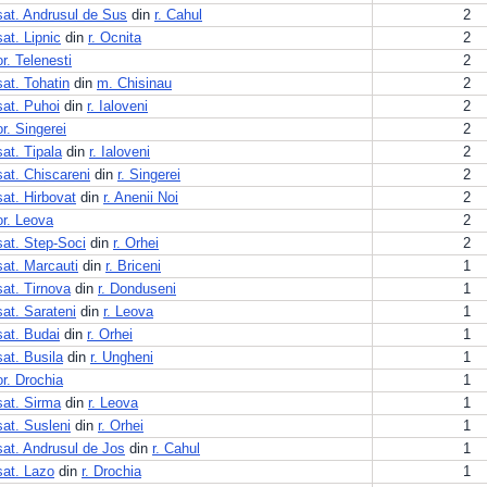
sat. Andrusul de Sus
din
r. Cahul
2
sat. Lipnic
din
r. Ocnita
2
or. Telenesti
2
sat. Tohatin
din
m. Chisinau
2
sat. Puhoi
din
r. Ialoveni
2
or. Singerei
2
sat. Tipala
din
r. Ialoveni
2
sat. Chiscareni
din
r. Singerei
2
sat. Hirbovat
din
r. Anenii Noi
2
or. Leova
2
sat. Step-Soci
din
r. Orhei
2
sat. Marcauti
din
r. Briceni
1
sat. Tirnova
din
r. Donduseni
1
sat. Sarateni
din
r. Leova
1
sat. Budai
din
r. Orhei
1
sat. Busila
din
r. Ungheni
1
or. Drochia
1
sat. Sirma
din
r. Leova
1
sat. Susleni
din
r. Orhei
1
sat. Andrusul de Jos
din
r. Cahul
1
sat. Lazo
din
r. Drochia
1