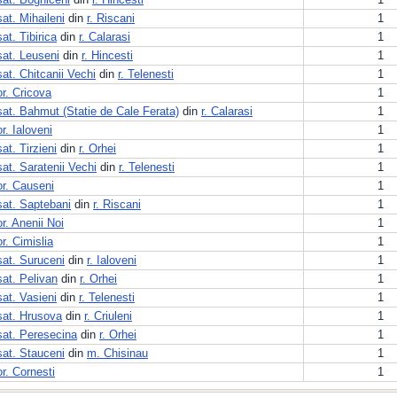
sat. Mihaileni
din
r. Riscani
1
sat. Tibirica
din
r. Calarasi
1
sat. Leuseni
din
r. Hincesti
1
sat. Chitcanii Vechi
din
r. Telenesti
1
or. Cricova
1
sat. Bahmut (Statie de Cale Ferata)
din
r. Calarasi
1
or. Ialoveni
1
sat. Tirzieni
din
r. Orhei
1
sat. Saratenii Vechi
din
r. Telenesti
1
or. Causeni
1
sat. Saptebani
din
r. Riscani
1
or. Anenii Noi
1
or. Cimislia
1
sat. Suruceni
din
r. Ialoveni
1
sat. Pelivan
din
r. Orhei
1
sat. Vasieni
din
r. Telenesti
1
sat. Hrusova
din
r. Criuleni
1
sat. Peresecina
din
r. Orhei
1
sat. Stauceni
din
m. Chisinau
1
or. Cornesti
1