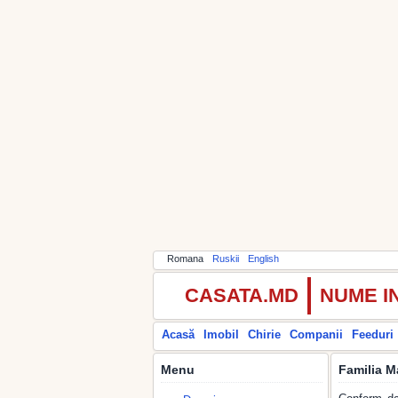
Romana
Ruskii
English
CASATA.MD
NUME I
Acasă
Imobil
Chirie
Companii
Feeduri
Menu
Familia M