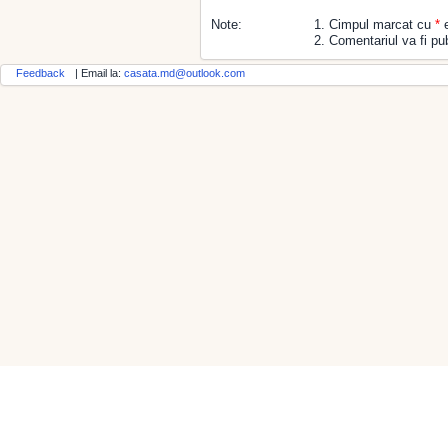
Note:
1. Cimpul marcat cu
*
e
2. Comentariul va fi pub
Feedback
| Email la:
casata.md@outlook.com