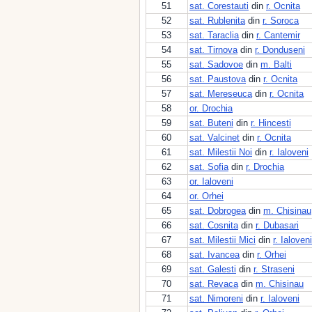
51
sat. Corestauti
din
r. Ocnita
52
sat. Rublenita
din
r. Soroca
53
sat. Taraclia
din
r. Cantemir
54
sat. Tirnova
din
r. Donduseni
55
sat. Sadovoe
din
m. Balti
56
sat. Paustova
din
r. Ocnita
57
sat. Mereseuca
din
r. Ocnita
58
or. Drochia
59
sat. Buteni
din
r. Hincesti
60
sat. Valcinet
din
r. Ocnita
61
sat. Milestii Noi
din
r. Ialoveni
62
sat. Sofia
din
r. Drochia
63
or. Ialoveni
64
or. Orhei
65
sat. Dobrogea
din
m. Chisinau
66
sat. Cosnita
din
r. Dubasari
67
sat. Milestii Mici
din
r. Ialoveni
68
sat. Ivancea
din
r. Orhei
69
sat. Galesti
din
r. Straseni
70
sat. Revaca
din
m. Chisinau
71
sat. Nimoreni
din
r. Ialoveni