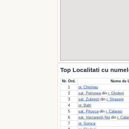
Top Localitati cu nume
Nr. Ord.
Nume de L
1
or. Chisinau
2
sat. Petrunea
din
r. Glodeni
3
sat. Zubresti
din
r. Straseni
4
or. Balti
5
sat. Pitusca
din
r. Calarasi
6
sat. Varzarestii Noi
din
r. Cala
7
or. Soroca