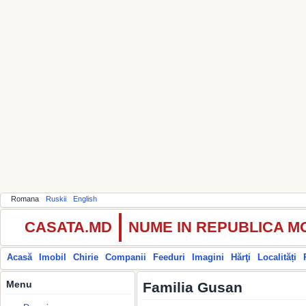
Romana
Ruskii
English
CASATA.MD
NUME IN REPUBLICA 
Acasă
Imobil
Chirie
Companii
Feeduri
Imagini
Hărţi
Localități
Menu
Familia Gusan