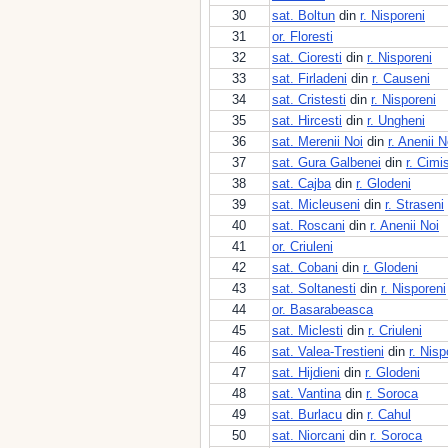
30
sat. Boltun
din
r. Nisporeni
31
or. Floresti
32
sat. Cioresti
din
r. Nisporeni
33
sat. Firladeni
din
r. Causeni
34
sat. Cristesti
din
r. Nisporeni
35
sat. Hircesti
din
r. Ungheni
36
sat. Merenii Noi
din
r. Anenii N
37
sat. Gura Galbenei
din
r. Cimis
38
sat. Cajba
din
r. Glodeni
39
sat. Micleuseni
din
r. Straseni
40
sat. Roscani
din
r. Anenii Noi
41
or. Criuleni
42
sat. Cobani
din
r. Glodeni
43
sat. Soltanesti
din
r. Nisporeni
44
or. Basarabeasca
45
sat. Miclesti
din
r. Criuleni
46
sat. Valea-Trestieni
din
r. Nisp
47
sat. Hijdieni
din
r. Glodeni
48
sat. Vantina
din
r. Soroca
49
sat. Burlacu
din
r. Cahul
50
sat. Niorcani
din
r. Soroca