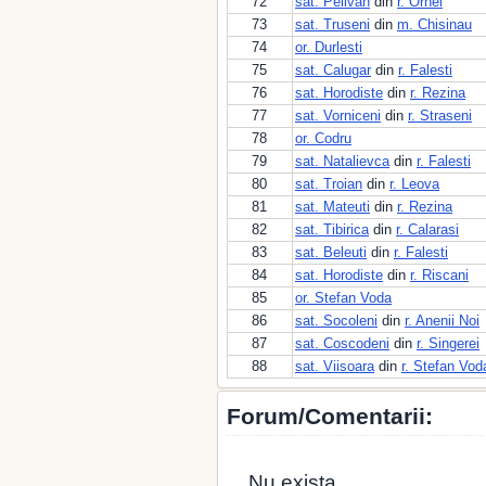
72
sat. Pelivan
din
r. Orhei
73
sat. Truseni
din
m. Chisinau
74
or. Durlesti
75
sat. Calugar
din
r. Falesti
76
sat. Horodiste
din
r. Rezina
77
sat. Vorniceni
din
r. Straseni
78
or. Codru
79
sat. Natalievca
din
r. Falesti
80
sat. Troian
din
r. Leova
81
sat. Mateuti
din
r. Rezina
82
sat. Tibirica
din
r. Calarasi
83
sat. Beleuti
din
r. Falesti
84
sat. Horodiste
din
r. Riscani
85
or. Stefan Voda
86
sat. Socoleni
din
r. Anenii Noi
87
sat. Coscodeni
din
r. Singerei
88
sat. Viisoara
din
r. Stefan Vod
Forum/Comentarii:
Nu exista