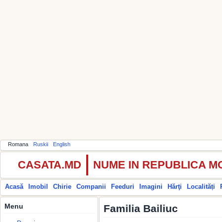
Romana
Ruskii
English
CASATA.MD
NUME IN REPUBLICA 
Acasă
Imobil
Chirie
Companii
Feeduri
Imagini
Hărţi
Localități
Menu
Familia Bailiuc