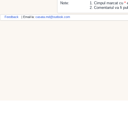
Note:
1. Cimpul marcat cu
*
e
2. Comentariul va fi pub
Feedback
| Email la:
casata.md@outlook.com