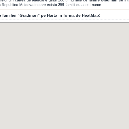
elor din cartea de telefoane (anul 2007), numele de familie
Gradinari
se int
din Republica Moldova in care exista
259
familii cu acest nume.
ia familiei "Gradinari" pe Harta in forma de HeatMap: