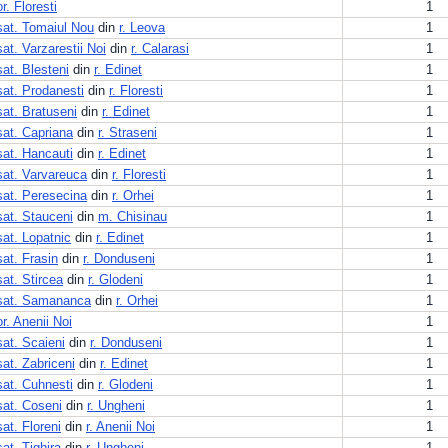
or. Floresti
1
sat. Tomaiul Nou
din
r. Leova
1
sat. Varzarestii Noi
din
r. Calarasi
1
sat. Blesteni
din
r. Edinet
1
sat. Prodanesti
din
r. Floresti
1
sat. Bratuseni
din
r. Edinet
1
sat. Capriana
din
r. Straseni
1
sat. Hancauti
din
r. Edinet
1
sat. Varvareuca
din
r. Floresti
1
sat. Peresecina
din
r. Orhei
1
sat. Stauceni
din
m. Chisinau
1
sat. Lopatnic
din
r. Edinet
1
sat. Frasin
din
r. Donduseni
1
sat. Stircea
din
r. Glodeni
1
sat. Samananca
din
r. Orhei
1
or. Anenii Noi
1
sat. Scaieni
din
r. Donduseni
1
sat. Zabriceni
din
r. Edinet
1
sat. Cuhnesti
din
r. Glodeni
1
sat. Coseni
din
r. Ungheni
1
sat. Floreni
din
r. Anenii Noi
1
sat. Tighira
din
r. Ungheni
1