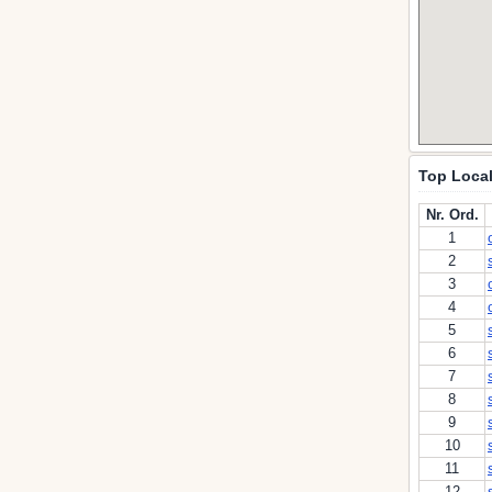
Top Local
Nr. Ord.
1
2
3
4
5
6
7
8
9
10
11
12