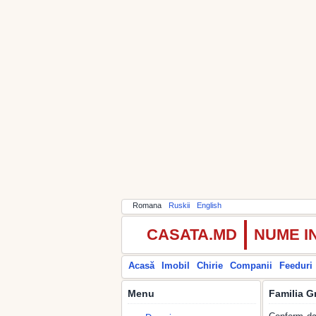
Romana
Ruskii
English
CASATA.MD
NUME I
Acasă
Imobil
Chirie
Companii
Feeduri
Menu
Familia G