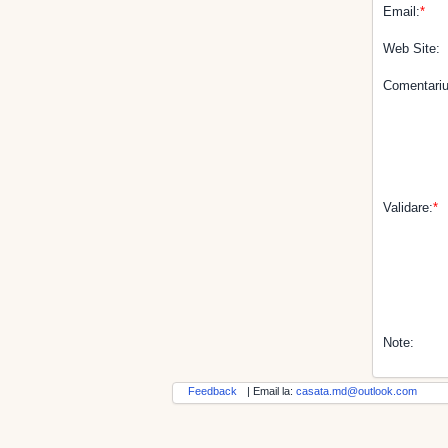
Email:
*
Web Site:
Comentariu
Validare:
*
Note:
Feedback
| Email la:
casata.md@outlook.com