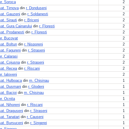
or. Soroca
2
sat. Tirnova
din
r. Donduseni
2
sat. Gauzeni
din
r. Soldanesti
2
sat. Sirauti
din
r. Briceni
2
sat. Gura Cainarului
din
r. Floresti
2
sat. Prodanesti
din
r. Floresti
2
or. Bucovat
2
sat. Boltun
din
r. Nisporeni
2
sat. Fagureni
din
r. Straseni
2
or. Calarasi
2
sat. Cojusna
din
r. Straseni
2
sat. Recea
din
r. Riscani
2
or. Ialoveni
2
sat. Hulboaca
din
m. Chisinau
1
sat. Dusmani
din
r. Glodeni
1
sat. Bacioi
din
m. Chisinau
1
or. Ocnita
1
sat. Nihoreni
din
r. Riscani
1
sat. Draguseni
din
r. Straseni
1
sat. Tanatari
din
r. Causeni
1
sat. Bursuceni
din
r. Singerei
1
or. Singera
1