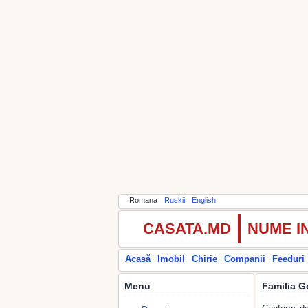
Romana
Ruskii
English
CASATA.MD
NUME I
Acasă
Imobil
Chirie
Companii
Feeduri
Menu
Familia G