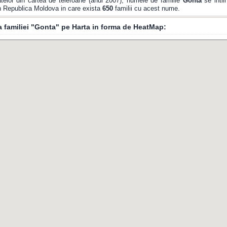
telor din cartea de telefoane (anul 2007), numele de familie
Gonta
se intil
din Republica Moldova in care exista
650
familii cu acest nume.
ia familiei "Gonta" pe Harta in forma de HeatMap: