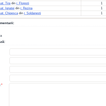
sat. Tira
din
r. Floresti
1
sat. Ignatei
din
r. Rezina
1
sat. Chipesca
din
r. Soldanesti
1
mentarii:
ta
ză:
:
*