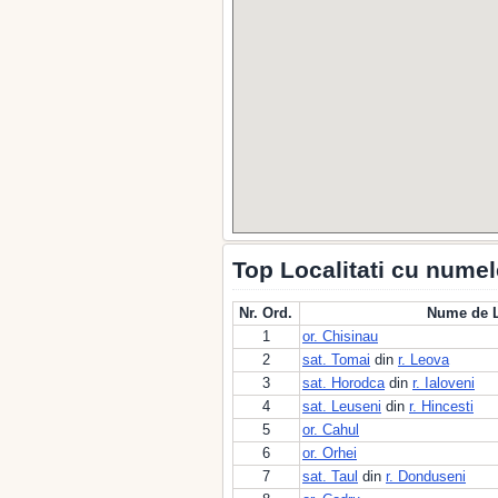
Top Localitati cu nume
Nr. Ord.
Nume de L
1
or. Chisinau
2
sat. Tomai
din
r. Leova
3
sat. Horodca
din
r. Ialoveni
4
sat. Leuseni
din
r. Hincesti
5
or. Cahul
6
or. Orhei
7
sat. Taul
din
r. Donduseni