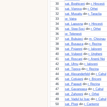
30
sat. Boghiceni
din
r. Hincesti
31
sat. Viprova
din
r. Orhei
32
sat. Musaitu
din
r. Taraclia
33
or. Vatra
34
sat. Lapusna
din
r. Hincesti
35
sat. Step-Soci
din
r. Orhei
36
or. Telenesti
37
sat. Bubuieci
din
m. Chisinau
38
sat. Busauca
din
r. Rezina
39
sat. Pojareni
din
r. Ialoveni
40
sat. Vulpesti
din
r. Ungheni
41
sat. Roscani
din
r. Anenii Noi
42
sat. Ulmu
din
r. Ialoveni
43
sat. Tipova
din
r. Rezina
44
sat. Alexanderfeld
din
r. Cahul
45
sat. Cotiujeni
din
r. Briceni
46
sat. Papauti
din
r. Rezina
47
sat. Gavanoasa
din
r. Cahul
48
sat. Zahoreni
din
r. Orhei
49
sat. Vadul lui Isac
din
r. Cahul
50
sat. Plopi
din
r. Cantemir