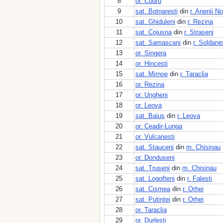
8
or. Codru
9
sat. Botnaresti
din
r. Anenii No
10
sat. Ghiduleni
din
r. Rezina
11
sat. Cojusna
din
r. Straseni
12
sat. Samascani
din
r. Soldane
13
or. Singera
14
or. Hincesti
15
sat. Mirnoe
din
r. Taraclia
16
or. Rezina
17
or. Ungheni
18
or. Leova
19
sat. Baius
din
r. Leova
20
or. Ceadir-Lunga
21
or. Vulcanesti
22
sat. Stauceni
din
m. Chisinau
23
or. Donduseni
24
sat. Truseni
din
m. Chisinau
25
sat. Logofteni
din
r. Falesti
26
sat. Cismea
din
r. Orhei
27
sat. Putintei
din
r. Orhei
28
or. Taraclia
29
or. Durlesti