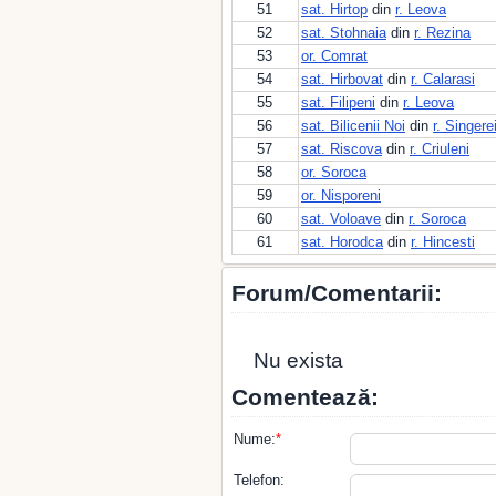
51
sat. Hirtop
din
r. Leova
52
sat. Stohnaia
din
r. Rezina
53
or. Comrat
54
sat. Hirbovat
din
r. Calarasi
55
sat. Filipeni
din
r. Leova
56
sat. Bilicenii Noi
din
r. Singere
57
sat. Riscova
din
r. Criuleni
58
or. Soroca
59
or. Nisporeni
60
sat. Voloave
din
r. Soroca
61
sat. Horodca
din
r. Hincesti
Forum/Comentarii:
Nu exista
Comentează:
Nume:
*
Telefon: