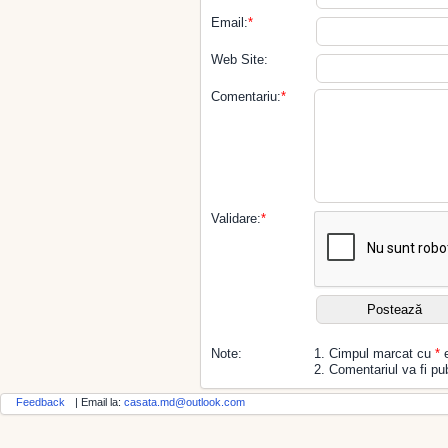
Email:
*
Web Site:
Comentariu:
*
Validare:
*
Note:
1. Cimpul marcat cu
*
e
2. Comentariul va fi pub
Feedback
| Email la:
casata.md@outlook.com