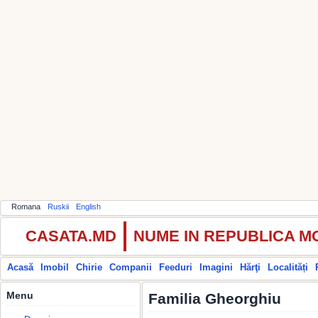
Romana
Ruskii
English
CASATA.MD
NUME IN REPUBLICA 
Acasă
Imobil
Chirie
Companii
Feeduri
Imagini
Hărţi
Localități
Menu
Familia Gheorghiu