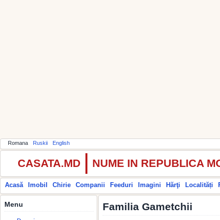
Romana
Ruskii
English
CASATA.MD
NUME IN REPUBLICA 
Acasă
Imobil
Chirie
Companii
Feeduri
Imagini
Hărţi
Localități
Menu
Familia Gametchii