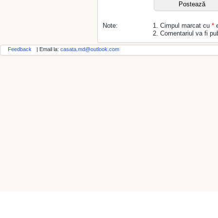
Note:
1. Cimpul marcat cu
*
e
2. Comentariul va fi pub
Feedback
| Email la:
casata.md@outlook.com