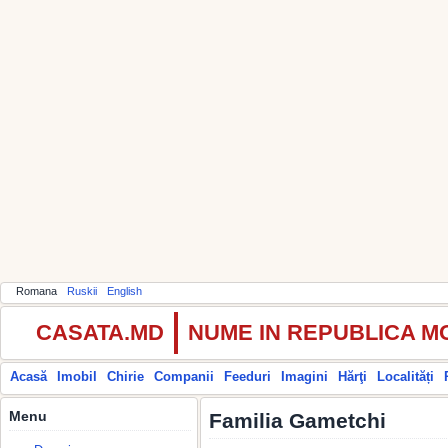
Romana
Ruskii
English
CASATA.MD
NUME IN REPUBLICA 
Acasă
Imobil
Chirie
Companii
Feeduri
Imagini
Hărţi
Localități
Menu
Familia Gametchi