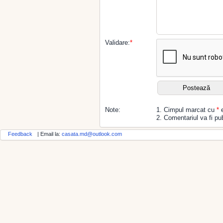
Validare:
*
Note:
1. Cimpul marcat cu
*
e
2. Comentariul va fi pub
Feedback
| Email la:
casata.md@outlook.com