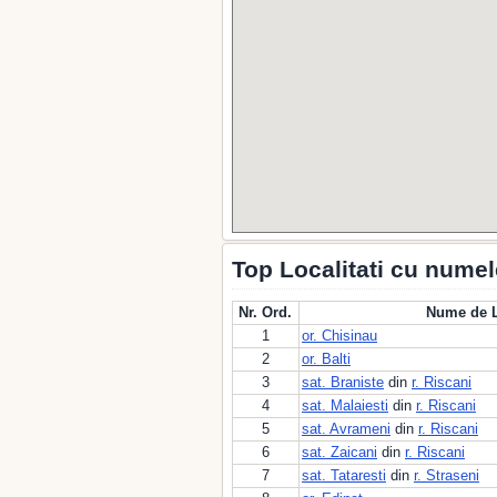
Top Localitati cu nume
Nr. Ord.
Nume de L
1
or. Chisinau
2
or. Balti
3
sat. Braniste
din
r. Riscani
4
sat. Malaiesti
din
r. Riscani
5
sat. Avrameni
din
r. Riscani
6
sat. Zaicani
din
r. Riscani
7
sat. Tataresti
din
r. Straseni