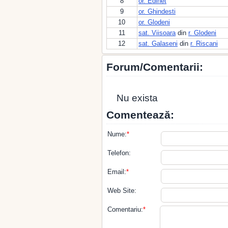
8
or. Edinet
9
or. Ghindesti
10
or. Glodeni
11
sat. Viisoara
din
r. Glodeni
12
sat. Galaseni
din
r. Riscani
Forum/Comentarii:
Nu exista
Comentează:
Nume:
*
Telefon:
Email:
*
Web Site:
Comentariu:
*