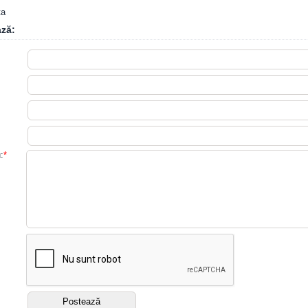
ta
ză:
:
*