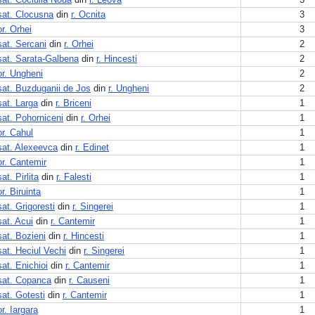
sat. Clocusna
din
r. Ocnita
3
or. Orhei
3
sat. Sercani
din
r. Orhei
2
sat. Sarata-Galbena
din
r. Hincesti
2
or. Ungheni
2
sat. Buzduganii de Jos
din
r. Ungheni
2
sat. Larga
din
r. Briceni
1
sat. Pohorniceni
din
r. Orhei
1
or. Cahul
1
sat. Alexeevca
din
r. Edinet
1
or. Cantemir
1
sat. Pirlita
din
r. Falesti
1
or. Biruinta
1
sat. Grigoresti
din
r. Singerei
1
sat. Acui
din
r. Cantemir
1
sat. Bozieni
din
r. Hincesti
1
sat. Heciul Vechi
din
r. Singerei
1
sat. Enichioi
din
r. Cantemir
1
sat. Copanca
din
r. Causeni
1
sat. Gotesti
din
r. Cantemir
1
or. Iargara
1