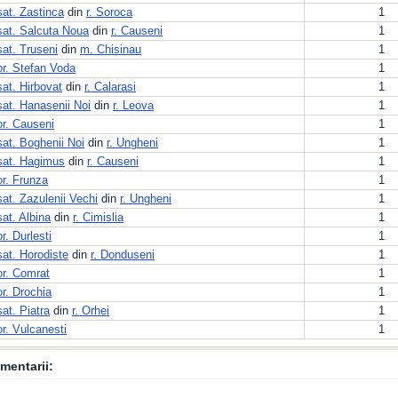
sat. Zastinca
din
r. Soroca
1
sat. Salcuta Noua
din
r. Causeni
1
sat. Truseni
din
m. Chisinau
1
or. Stefan Voda
1
sat. Hirbovat
din
r. Calarasi
1
sat. Hanasenii Noi
din
r. Leova
1
or. Causeni
1
sat. Boghenii Noi
din
r. Ungheni
1
sat. Hagimus
din
r. Causeni
1
or. Frunza
1
sat. Zazulenii Vechi
din
r. Ungheni
1
sat. Albina
din
r. Cimislia
1
or. Durlesti
1
sat. Horodiste
din
r. Donduseni
1
or. Comrat
1
or. Drochia
1
sat. Piatra
din
r. Orhei
1
or. Vulcanesti
1
mentarii: