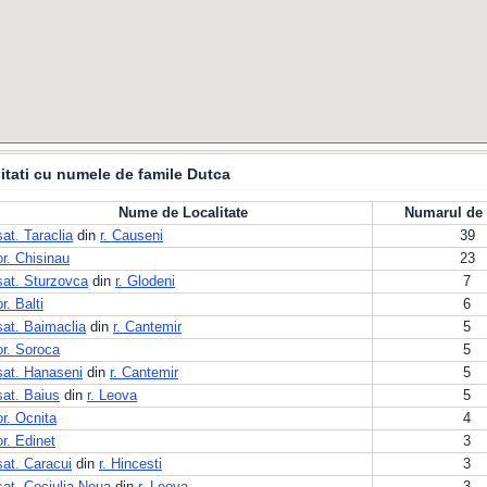
itati cu numele de famile Dutca
Nume de Localitate
Numarul de 
sat. Taraclia
din
r. Causeni
39
or. Chisinau
23
sat. Sturzovca
din
r. Glodeni
7
or. Balti
6
sat. Baimaclia
din
r. Cantemir
5
or. Soroca
5
sat. Hanaseni
din
r. Cantemir
5
sat. Baius
din
r. Leova
5
or. Ocnita
4
or. Edinet
3
sat. Caracui
din
r. Hincesti
3
sat. Cociulia Noua
din
r. Leova
3