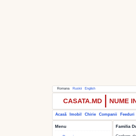
Romana
Ruskii
English
CASATA.MD
NUME I
Acasă
Imobil
Chirie
Companii
Feeduri
Menu
Familia D