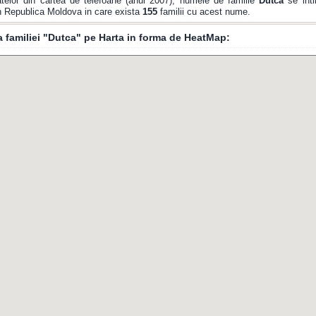
telor din cartea de telefoane (anul 2007), numele de familie
Dutca
se inti
din Republica Moldova in care exista
155
familii cu acest nume.
ia familiei "Dutca" pe Harta in forma de HeatMap: