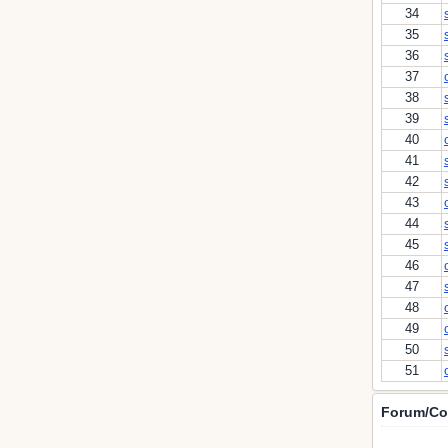
34
35
36
37
38
39
40
41
42
43
44
45
46
47
48
49
50
51
Forum/Co