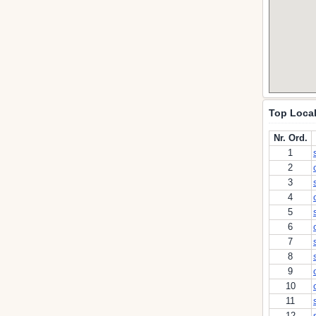
Top Local
Nr. Ord.
1
2
3
4
5
6
7
8
9
10
11
12