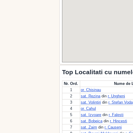
Top Localitati cu nume
Nr. Ord.
Nume de L
1
or. Chisinau
2
sat. Rezina
din
r. Ungheni
3
sat. Volintiri
din
r. Stefan Voda
4
or. Cahul
5
sat. Izvoare
din
r. Falesti
6
sat. Bobeica
din
r. Hincesti
7
sat. Zaim
din
r. Causeni