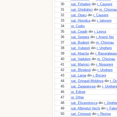
30
sat. Firladeni
din
r. Causeni
31
sat. Ghidighici
din
m. Chisina
32
sat. Opaci
din
r. Causeni
33
sat. Horodca
din
r. Ialoveni
34
or. Codru
35
sat. Ceadir
din
r. Leova
36
sat. Serpeni
din
r. Anenii Noi
37
sat. Budesti
din
m. Chisinau
38
sat. Vulpesti
din
r. Ungheni
39
sat. Abaclia
din
r. Basarabeas
40
sat. Vaduleni
din
m. Chisinau
41
sat. Marinici
din
r. Nisporeni
42
sat. Blindesti
din
r. Ungheni
43
sat. Larga
din
r. Briceni
44
sat. Grinauti-Moldova
din
r. O
45
sat. Zagarancea
din
r. Unghen
46
or. Edinet
47
or. Orhei
48
sat. Elizavetovca
din
r. Unghe
49
sat. Albinetul Vechi
din
r. Fales
50
sat. Ciniseuti
din
r. Rezina