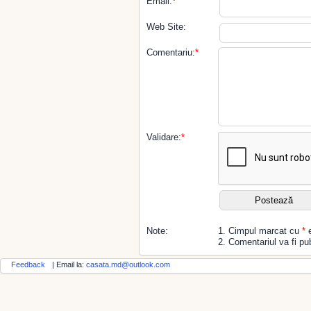
Email:
*
Web Site:
Comentariu:
*
Validare:
*
Note:
1. Cimpul marcat cu
*
e
2. Comentariul va fi pub
Feedback
| Email la:
casata.md@outlook.com