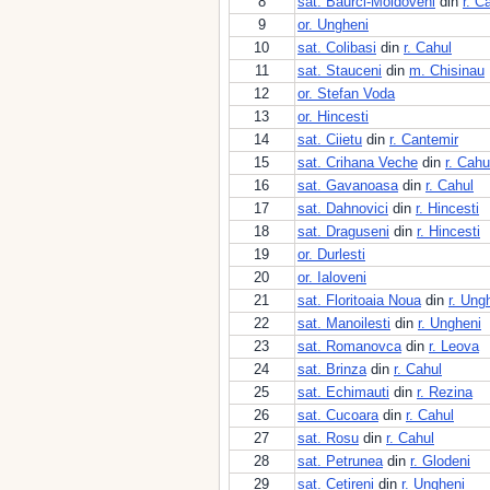
8
sat. Baurci-Moldoveni
din
r. C
9
or. Ungheni
10
sat. Colibasi
din
r. Cahul
11
sat. Stauceni
din
m. Chisinau
12
or. Stefan Voda
13
or. Hincesti
14
sat. Ciietu
din
r. Cantemir
15
sat. Crihana Veche
din
r. Cahu
16
sat. Gavanoasa
din
r. Cahul
17
sat. Dahnovici
din
r. Hincesti
18
sat. Draguseni
din
r. Hincesti
19
or. Durlesti
20
or. Ialoveni
21
sat. Floritoaia Noua
din
r. Ung
22
sat. Manoilesti
din
r. Ungheni
23
sat. Romanovca
din
r. Leova
24
sat. Brinza
din
r. Cahul
25
sat. Echimauti
din
r. Rezina
26
sat. Cucoara
din
r. Cahul
27
sat. Rosu
din
r. Cahul
28
sat. Petrunea
din
r. Glodeni
29
sat. Cetireni
din
r. Ungheni