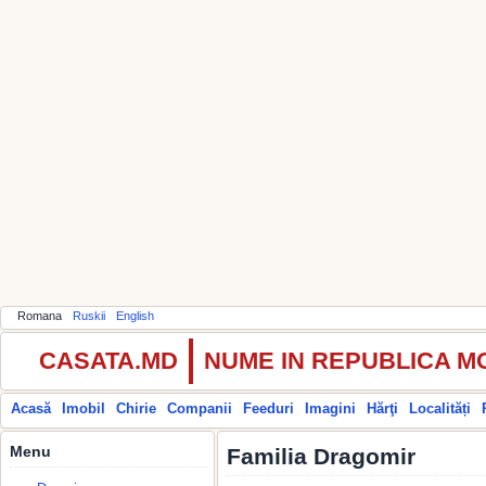
Romana
Ruskii
English
CASATA.MD
NUME IN REPUBLICA 
Acasă
Imobil
Chirie
Companii
Feeduri
Imagini
Hărţi
Localități
Menu
Familia Dragomir