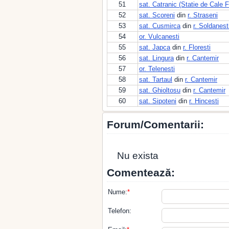
51
sat. Catranic (Statie de Cale F
52
sat. Scoreni
din
r. Straseni
53
sat. Cusmirca
din
r. Soldanest
54
or. Vulcanesti
55
sat. Japca
din
r. Floresti
56
sat. Lingura
din
r. Cantemir
57
or. Telenesti
58
sat. Tartaul
din
r. Cantemir
59
sat. Ghioltosu
din
r. Cantemir
60
sat. Sipoteni
din
r. Hincesti
Forum/Comentarii:
Nu exista
Comentează:
Nume:
*
Telefon: