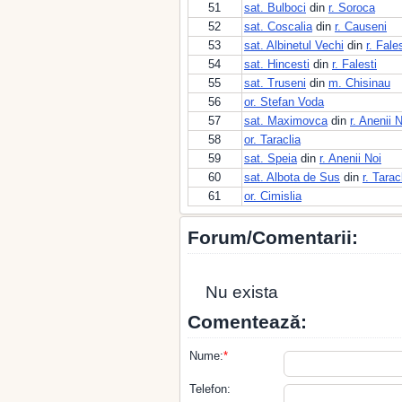
51
sat. Bulboci
din
r. Soroca
52
sat. Coscalia
din
r. Causeni
53
sat. Albinetul Vechi
din
r. Fales
54
sat. Hincesti
din
r. Falesti
55
sat. Truseni
din
m. Chisinau
56
or. Stefan Voda
57
sat. Maximovca
din
r. Anenii 
58
or. Taraclia
59
sat. Speia
din
r. Anenii Noi
60
sat. Albota de Sus
din
r. Tarac
61
or. Cimislia
Forum/Comentarii:
Nu exista
Comentează:
Nume:
*
Telefon: