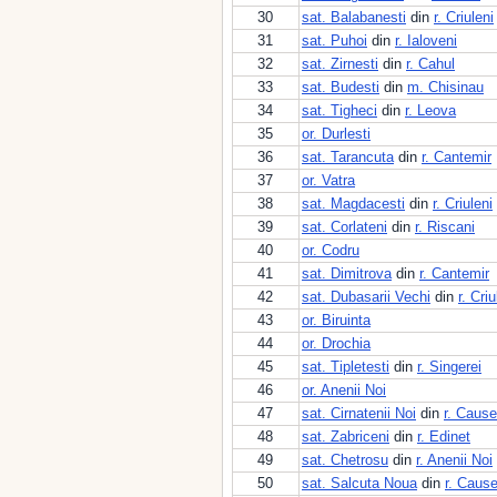
30
sat. Balabanesti
din
r. Criuleni
31
sat. Puhoi
din
r. Ialoveni
32
sat. Zirnesti
din
r. Cahul
33
sat. Budesti
din
m. Chisinau
34
sat. Tigheci
din
r. Leova
35
or. Durlesti
36
sat. Tarancuta
din
r. Cantemir
37
or. Vatra
38
sat. Magdacesti
din
r. Criuleni
39
sat. Corlateni
din
r. Riscani
40
or. Codru
41
sat. Dimitrova
din
r. Cantemir
42
sat. Dubasarii Vechi
din
r. Criu
43
or. Biruinta
44
or. Drochia
45
sat. Tipletesti
din
r. Singerei
46
or. Anenii Noi
47
sat. Cirnatenii Noi
din
r. Cause
48
sat. Zabriceni
din
r. Edinet
49
sat. Chetrosu
din
r. Anenii Noi
50
sat. Salcuta Noua
din
r. Cause