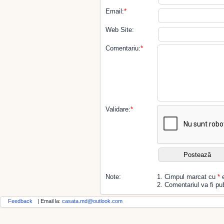
Email:
*
Web Site:
Comentariu:
*
Validare:
*
Note:
1. Cimpul marcat cu
*
e
2. Comentariul va fi pub
Feedback
| Email la:
casata.md@outlook.com