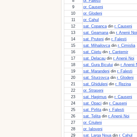
8
or. Falesti
9
or. Causeni
10
or. Glodeni
11
or. Cahul
12
sat. Copanca
din
r. Causeni
13
sat. Geamana
din
r. Anenii Noi
14
sat. Pruteni
din
r. Falesti
15
sat. Mihailovca
din
r. Cimislia
16
sat. Ciietu
din
r. Cantemir
17
sat. Delacau
din
r. Anenii Noi
18
sat. Gura Bicului
din
r. Anenii 
19
sat. Marandeni
din
r. Falesti
20
sat. Sturzovca
din
r. Glodeni
21
sat. Ghiduleni
din
r. Rezina
22
or. Straseni
23
sat. Hagimus
din
r. Causeni
24
sat. Opaci
din
r. Causeni
25
sat. Pirlita
din
r. Falesti
26
sat. Telita
din
r. Anenii Noi
27
or. Criuleni
28
or. Ialoveni
29
sat. Larga Noua
din
r. Cahul