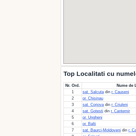
Top Localitati cu nume
Nr. Ord.
Nume de L
1
sat. Salcuta
din
r. Causeni
2
or. Chisinau
3
sat. Corjova
din
r. Criuleni
4
sat. Gotesti
din
r. Cantemir
5
or. Ungheni
6
or. Balti
7
sat. Baurci-Moldoveni
din
r. C