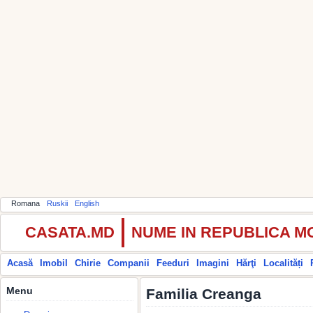
Romana
Ruskii
English
CASATA.MD
NUME IN REPUBLICA 
Acasă
Imobil
Chirie
Companii
Feeduri
Imagini
Hărţi
Localități
Menu
Familia Creanga