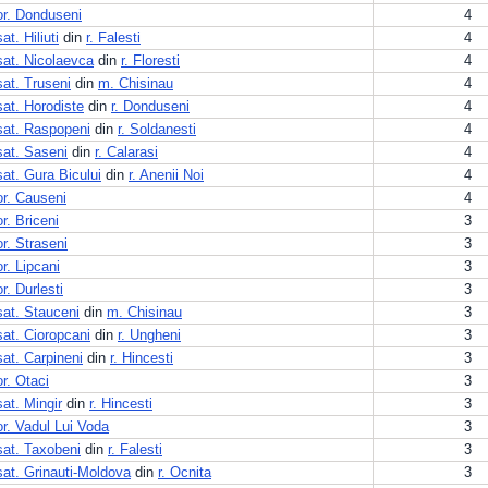
or. Donduseni
4
sat. Hiliuti
din
r. Falesti
4
sat. Nicolaevca
din
r. Floresti
4
sat. Truseni
din
m. Chisinau
4
sat. Horodiste
din
r. Donduseni
4
sat. Raspopeni
din
r. Soldanesti
4
sat. Saseni
din
r. Calarasi
4
sat. Gura Bicului
din
r. Anenii Noi
4
or. Causeni
4
or. Briceni
3
or. Straseni
3
or. Lipcani
3
or. Durlesti
3
sat. Stauceni
din
m. Chisinau
3
sat. Cioropcani
din
r. Ungheni
3
sat. Carpineni
din
r. Hincesti
3
or. Otaci
3
sat. Mingir
din
r. Hincesti
3
or. Vadul Lui Voda
3
sat. Taxobeni
din
r. Falesti
3
sat. Grinauti-Moldova
din
r. Ocnita
3