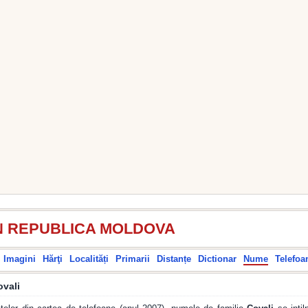
N REPUBLICA MOLDOVA
Imagini
Hărţi
Localități
Primarii
Distanțe
Dictionar
Nume
Telefoa
ovali