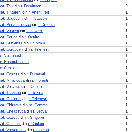
sat. Taul
din
r. Donduseni
2
sat. Tintareni
din
r. Anenii Noi
1
sat. Baccealia
din
r. Causeni
1
sat. Pervomaiscoe
din
r. Drochia
1
sat. Vasieni
din
r. Ialoveni
1
sat. Sauca
din
r. Ocnita
1
sat. Rublenita
din
r. Soroca
1
sat. Coropceni
din
r. Telenesti
1
or. Vulcanesti
1
or. Basarabeasca
1
or. Cimislia
1
sat. Cosnita
din
r. Dubasari
1
sat. Mihailovca
din
r. Floresti
1
sat. Valcinet
din
r. Ocnita
1
sat. Tahnauti
din
r. Rezina
1
sat. Ghiliceni
din
r. Telenesti
1
sat. Chirsova
din
m. Comrat
1
sat. Cneazevca
din
r. Leova
1
sat. Cozesti
din
r. Singerei
1
sat. Onitcani
din
r. Criuleni
1
sat. Varvareuca
din
r. Floresti
1