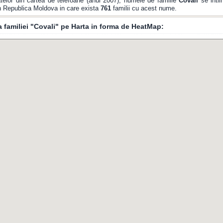
elor din cartea de telefoane (anul 2007), numele de familie
Covali
se intil
din Republica Moldova in care exista
761
familii cu acest nume.
ia familiei "Covali" pe Harta in forma de HeatMap: