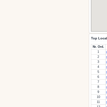
Top Local
Nr. Ord.
1
2
3
4
5
6
7
8
9
10
11
12