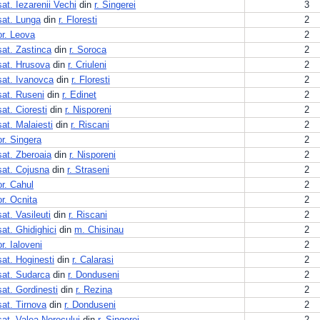
sat. Iezarenii Vechi
din
r. Singerei
3
sat. Lunga
din
r. Floresti
2
or. Leova
2
sat. Zastinca
din
r. Soroca
2
sat. Hrusova
din
r. Criuleni
2
sat. Ivanovca
din
r. Floresti
2
sat. Ruseni
din
r. Edinet
2
sat. Cioresti
din
r. Nisporeni
2
sat. Malaiesti
din
r. Riscani
2
or. Singera
2
sat. Zberoaia
din
r. Nisporeni
2
sat. Cojusna
din
r. Straseni
2
or. Cahul
2
or. Ocnita
2
sat. Vasileuti
din
r. Riscani
2
sat. Ghidighici
din
m. Chisinau
2
or. Ialoveni
2
sat. Hoginesti
din
r. Calarasi
2
sat. Sudarca
din
r. Donduseni
2
sat. Gordinesti
din
r. Rezina
2
sat. Tirnova
din
r. Donduseni
2
sat. Valea Norocului
din
r. Singerei
2