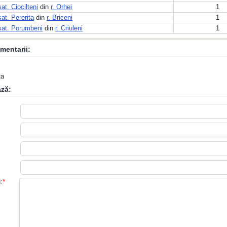
sat. Ciocilteni
din
r. Orhei
1
sat. Pererita
din
r. Briceni
1
sat. Porumbeni
din
r. Criuleni
1
mentarii:
ta
ză:
:
*