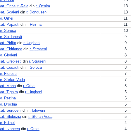
sat. Grinauti-Raia
din
r. Ocnita
13
sat. Scaieni
din
r. Donduseni
13
or. Orhei
11
sat. Papauti
din
r. Rezina
11
or. Soroca
10
or. Soldanesti
9
sat. Pirlita
din
r. Ungheni
9
sat. Chirianca
din
r. Straseni
8
or. Glodeni
8
sat. Greblesti
din
r. Straseni
8
sat. Cosauti
din
r. Soroca
8
or. Floresti
7
or. Stefan Voda
7
sat. Mana
din
r. Orhei
5
sat. Tighira
din
r. Ungheni
5
or. Rezina
5
or. Drochia
5
sat. Suruceni
din
r. Ialoveni
5
sat. Slobozia
din
r. Stefan Voda
5
or. Edinet
4
sat. Ivancea
din
r. Orhei
4