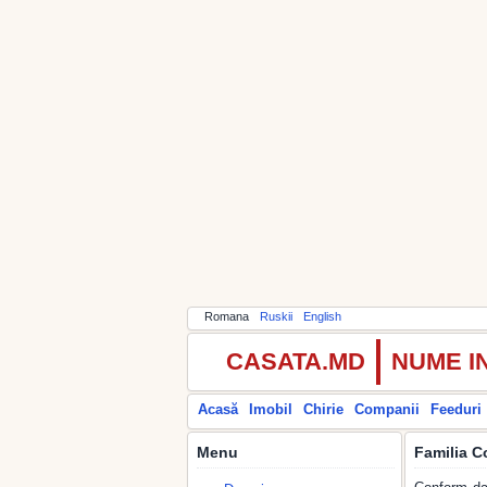
Romana
Ruskii
English
CASATA.MD
NUME I
Acasă
Imobil
Chirie
Companii
Feeduri
Menu
Familia C