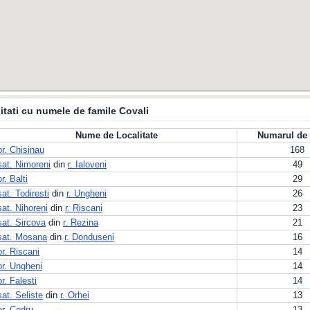
itati cu numele de famile Covali
Nume de Localitate
Numarul de 
or. Chisinau
168
sat. Nimoreni
din
r. Ialoveni
49
or. Balti
29
sat. Todiresti
din
r. Ungheni
26
sat. Nihoreni
din
r. Riscani
23
sat. Sircova
din
r. Rezina
21
sat. Mosana
din
r. Donduseni
16
or. Riscani
14
or. Ungheni
14
or. Falesti
14
sat. Seliste
din
r. Orhei
13
or. Codru
13