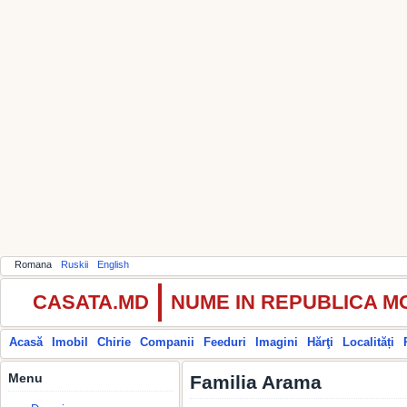
Romana
Ruskii
English
CASATA.MD
NUME IN REPUBLICA 
Acasă
Imobil
Chirie
Companii
Feeduri
Imagini
Hărţi
Localități
Menu
Familia Arama