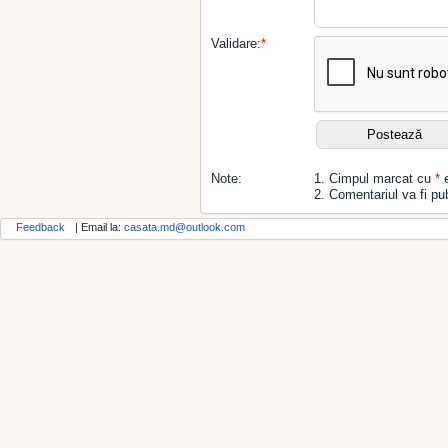
Validare:
*
Note:
1. Cimpul marcat cu
*
e
2. Comentariul va fi pub
Feedback
| Email la:
casata.md@outlook.com