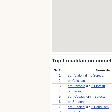
Top Localitati cu numel
Nr. Ord.
Nume de L
1
sat. Vadeni
din
r. Soroca
2
or. Chisinau
3
sat. Izvoare
din
r. Floresti
4
or. Floresti
5
sat. Cosauti
din
r. Soroca
6
or. Straseni
7
sat. Scaieni
din
r. Donduseni