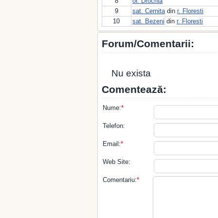
8
or. Drochia
9
sat. Cernita
din
r. Floresti
10
sat. Bezeni
din
r. Floresti
Forum/Comentarii:
Nu exista
Comentează:
Nume:
*
Telefon:
Email:
*
Web Site:
Comentariu:
*