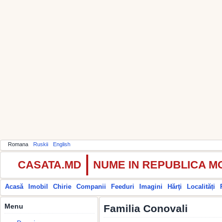
Romana
Ruskii
English
CASATA.MD
NUME IN REPUBLICA 
Acasă
Imobil
Chirie
Companii
Feeduri
Imagini
Hărţi
Localități
Menu
Familia Conovali