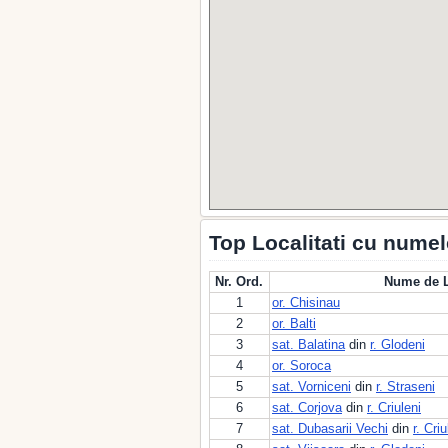
Top Localitati cu numel
Nr. Ord.
Nume de L
1
or. Chisinau
2
or. Balti
3
sat. Balatina
din
r. Glodeni
4
or. Soroca
5
sat. Vorniceni
din
r. Straseni
6
sat. Corjova
din
r. Criuleni
7
sat. Dubasarii Vechi
din
r. Criu