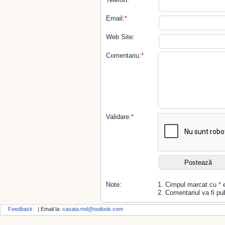
Email:
*
Web Site:
Comentariu:
*
Validare:
*
Note:
1. Cimpul marcat cu
*
e
2. Comentariul va fi pub
Feedback
| Email la:
casata.md@outlook.com