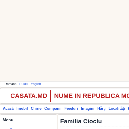
Romana
Ruskii
English
CASATA.MD
NUME IN REPUBLICA 
Acasă
Imobil
Chirie
Companii
Feeduri
Imagini
Hărţi
Localități
Menu
Familia Cioclu