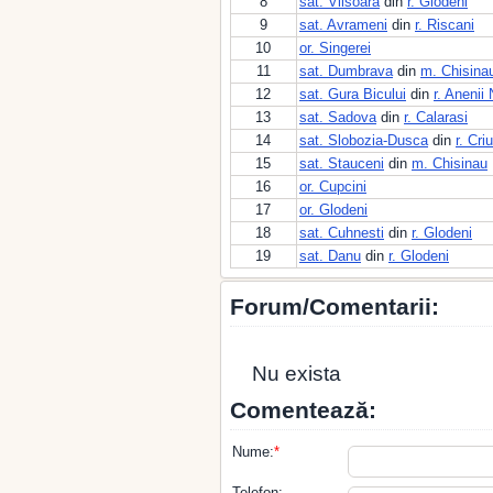
8
sat. Viisoara
din
r. Glodeni
9
sat. Avrameni
din
r. Riscani
10
or. Singerei
11
sat. Dumbrava
din
m. Chisina
12
sat. Gura Bicului
din
r. Anenii 
13
sat. Sadova
din
r. Calarasi
14
sat. Slobozia-Dusca
din
r. Cri
15
sat. Stauceni
din
m. Chisinau
16
or. Cupcini
17
or. Glodeni
18
sat. Cuhnesti
din
r. Glodeni
19
sat. Danu
din
r. Glodeni
Forum/Comentarii:
Nu exista
Comentează:
Nume:
*
Telefon: