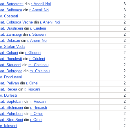
sat. Botnaresti
din
r. Anenii Noi
3
sat. Bulboaca
din
r. Anenii Noi
3
or. Costesti
2
sat. Cobusca Veche
din
r. Anenii Noi
2
sat. Drasliceni
din
r. Criuleni
2
sat. Zamciogi
din
r. Straseni
2
sat. Delacau
din
r. Anenii Noi
2
or. Stefan Voda
2
sat. Cobani
din
r. Glodeni
2
sat. Raculesti
din
r. Criuleni
2
sat. Stauceni
din
m. Chisinau
2
sat. Dobrogea
din
m. Chisinau
2
or. Donduseni
2
sat. Pelivan
din
r. Orhei
2
sat. Recea
din
r. Riscani
2
or. Durlesti
2
sat. Saptebani
din
r. Riscani
2
sat. Stolniceni
din
r. Hincesti
2
sat. Pohrebeni
din
r. Orhei
2
sat. Step-Soci
din
r. Orhei
2
or. Ialoveni
2