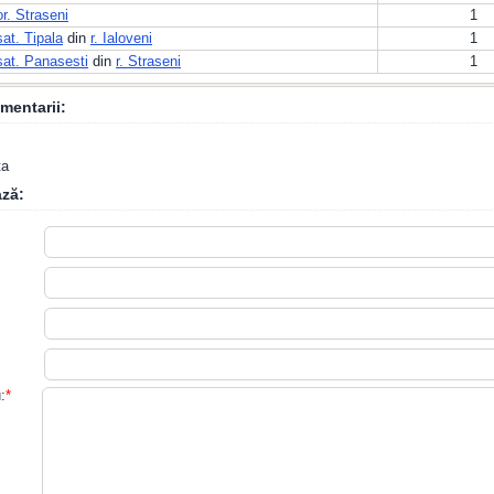
or. Straseni
1
sat. Tipala
din
r. Ialoveni
1
sat. Panasesti
din
r. Straseni
1
mentarii:
ta
ză:
:
*