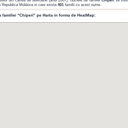
elor din cartea de telefoane (anul 2007), numele de familie
Chiperi
se intil
din Republica Moldova in care exista
401
familii cu acest nume.
a familiei "Chiperi" pe Harta in forma de HeatMap: