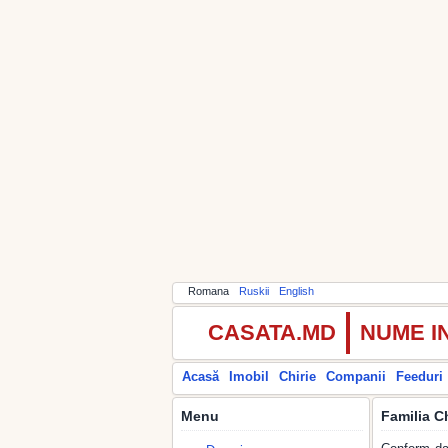
Romana
Ruskii
English
CASATA.MD
NUME I
Acasă
Imobil
Chirie
Companii
Feeduri
Menu
Familia C