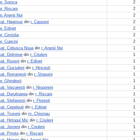
or. Soroca
2
or. Riscani
2
or. Anenii Noi
2
sat. Hagimus
din
r. Causeni
2
or. Edinet
2
or. Cimislia
2
or. Cupcini
2
sat. Cobusca Noua
din
r. Anenii Noi
1
sat. Dolinnoe
din
r. Criuleni
1
sat. Ruseni
din
r. Edinet
1
sat. Ciuciuleni
din
r. Hincesti
1
sat. Romanesti
din
r. Straseni
1
or. Ghindesti
1
sat. Varzaresti
din
r. Nisporeni
1
sat. Duruitoarea
din
r. Riscani
1
sat. Stefanesti
din
r. Floresti
1
sat. Cepeleuti
din
r. Edinet
1
sat. Truseni
din
m. Chisinau
1
sat. Hirtopul Mic
din
r. Criuleni
1
sat. Jevreni
din
r. Criuleni
1
sat. Pirjota
din
r. Riscani
1
sat. Mereni
din
r. Anenii Noi
1