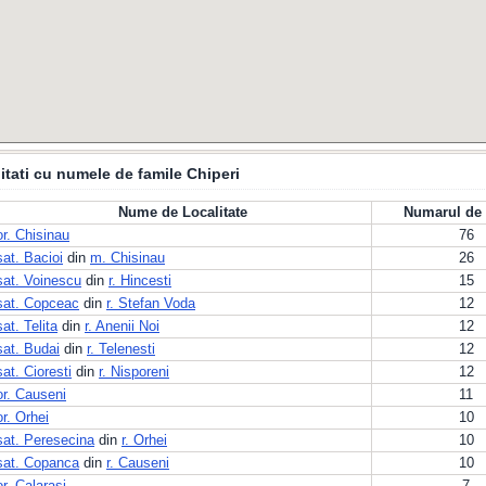
itati cu numele de famile Chiperi
Nume de Localitate
Numarul de 
or. Chisinau
76
sat. Bacioi
din
m. Chisinau
26
sat. Voinescu
din
r. Hincesti
15
sat. Copceac
din
r. Stefan Voda
12
sat. Telita
din
r. Anenii Noi
12
sat. Budai
din
r. Telenesti
12
sat. Cioresti
din
r. Nisporeni
12
or. Causeni
11
or. Orhei
10
sat. Peresecina
din
r. Orhei
10
sat. Copanca
din
r. Causeni
10
or. Calarasi
7