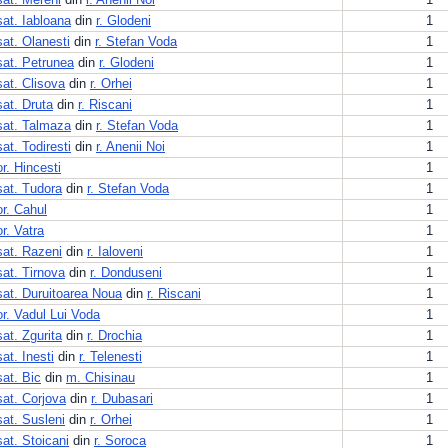
sat. Iabloana
din
r. Glodeni
1
sat. Olanesti
din
r. Stefan Voda
1
sat. Petrunea
din
r. Glodeni
1
sat. Clisova
din
r. Orhei
1
sat. Druta
din
r. Riscani
1
sat. Talmaza
din
r. Stefan Voda
1
sat. Todiresti
din
r. Anenii Noi
1
or. Hincesti
1
sat. Tudora
din
r. Stefan Voda
1
or. Cahul
1
or. Vatra
1
sat. Razeni
din
r. Ialoveni
1
sat. Tirnova
din
r. Donduseni
1
sat. Duruitoarea Noua
din
r. Riscani
1
or. Vadul Lui Voda
1
sat. Zgurita
din
r. Drochia
1
sat. Inesti
din
r. Telenesti
1
sat. Bic
din
m. Chisinau
1
sat. Corjova
din
r. Dubasari
1
sat. Susleni
din
r. Orhei
1
sat. Stoicani
din
r. Soroca
1