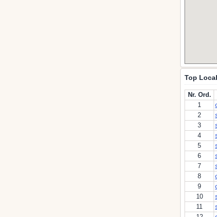
Top Local
Nr. Ord.
1
2
3
4
5
6
7
8
9
10
11
12