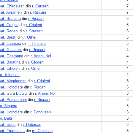
sat. Chircaiesti
din
r. Causeni
7
sat. Avrameni
din
r. Riscani
7
sat. Braniste
din
r. Riscani
6
sat. Cruglic
din
r. Criuleni
6
sat. Radeni
din
r. Straseni
6
sat. Biesti
din
r. Orhei
5
sat. Lapusna
din
r. Hincesti
5
sat. Galaseni
din
r. Riscani
4
sat. Geamana
din
r. Anenii Noi
4
sat. Balatina
din
r. Glodeni
4
sat. Cihoreni
din
r. Orhei
4
or. Telenesti
4
sat. Magdacesti
din
r. Criuleni
3
sat. Horodiste
din
r. Riscani
3
sat. Gura Bicului
din
r. Anenii Noi
3
sat. Pociumbeni
din
r. Riscani
3
or. Singera
3
sat. Horodiste
din
r. Donduseni
3
or. Balti
3
sat. Ustia
din
r. Dubasari
3
sat. Frumusica
din
m. Chisinau
3