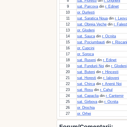
8
sat. Floresti
din
r. Ungheni
9
sat. Parcova
din
r. Edinet
10
or. Durlesti
11
sat. Saratica Noua
din
r. Leov
12
sat. Obreja Veche
din
r. Falest
13
or. Glodeni
14
sat. Sauca
din
r. Ocnita
15
sat. Pociumbauti
din
r. Riscan
16
or. Cupcini
17
or. Soroca
18
sat. Ruseni
din
r. Edinet
19
sat. Fundurii Noi
din
r. Glodeni
20
sat. Buteni
din
r. Hincesti
21
sat. Horesti
din
r. Ialoveni
22
sat. Chirca
din
r. Anenii Noi
23
sat. Rosu
din
r. Cahul
24
sat. Capaclia
din
r. Cantemir
25
sat. Girbova
din
r. Ocnita
26
or. Drochia
27
or. Orhei
Forum/Comentarii: