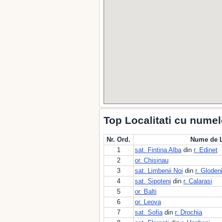
Top Localitati cu numel
Nr. Ord.
Nume de L
1
sat. Fintina Alba
din
r. Edinet
2
or. Chisinau
3
sat. Limbenii Noi
din
r. Gloden
4
sat. Sipoteni
din
r. Calarasi
5
or. Balti
6
or. Leova
7
sat. Sofia
din
r. Drochia