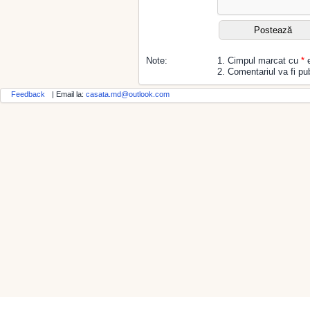
Note:
1. Cimpul marcat cu
*
e
2. Comentariul va fi pub
Feedback
| Email la:
casata.md@outlook.com