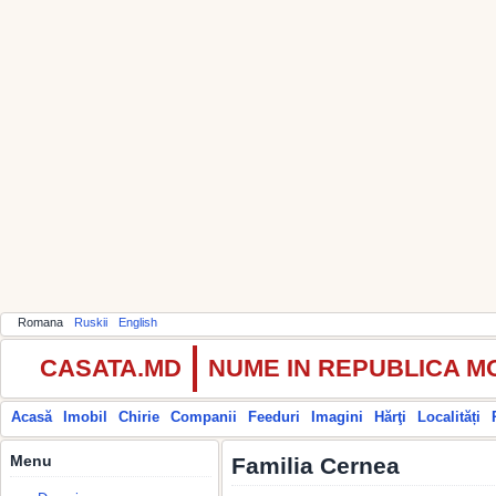
Romana
Ruskii
English
CASATA.MD
NUME IN REPUBLICA 
Acasă
Imobil
Chirie
Companii
Feeduri
Imagini
Hărţi
Localități
Menu
Familia Cernea