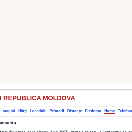
N REPUBLICA MOLDOVA
Imagini
Hărţi
Localități
Primarii
Distanțe
Dictionar
Nume
Telefoa
Lambantu