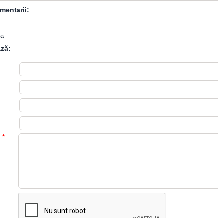
mentarii:
ta
ză:
:
*