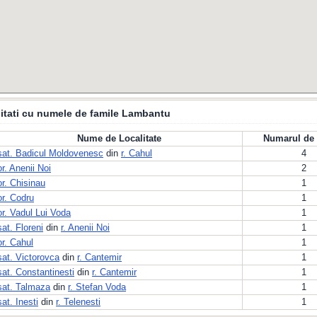
itati cu numele de famile Lambantu
Nume de Localitate
Numarul de 
sat. Badicul Moldovenesc
din
r. Cahul
4
or. Anenii Noi
2
or. Chisinau
1
or. Codru
1
or. Vadul Lui Voda
1
sat. Floreni
din
r. Anenii Noi
1
or. Cahul
1
sat. Victorovca
din
r. Cantemir
1
sat. Constantinesti
din
r. Cantemir
1
sat. Talmaza
din
r. Stefan Voda
1
sat. Inesti
din
r. Telenesti
1