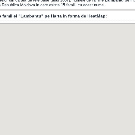
elor din cartea de telefoane (anul 2007), numele de familie
Lambantu
se int
din Republica Moldova in care exista
15
familii cu acest nume.
ia familiei "Lambantu" pe Harta in forma de HeatMap: