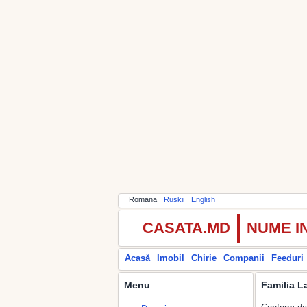
Romana
Ruskii
English
CASATA.MD
NUME I
Acasă
Imobil
Chirie
Companii
Feeduri
Menu
Familia 