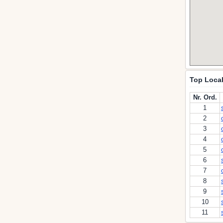
Top Local
Nr. Ord.
1
2
3
4
5
6
7
8
9
10
11