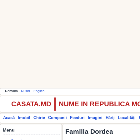
Romana
Ruskii
English
CASATA.MD
NUME IN REPUBLICA 
Acasă
Imobil
Chirie
Companii
Feeduri
Imagini
Hărţi
Localități
Menu
Familia Dordea