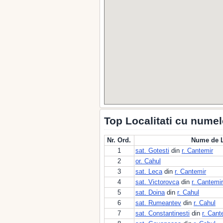
Top Localitati cu nume
Nr. Ord.
Nume de L
1
sat. Gotesti
din
r. Cantemir
2
or. Cahul
3
sat. Leca
din
r. Cantemir
4
sat. Victorovca
din
r. Cantemir
5
sat. Doina
din
r. Cahul
6
sat. Rumeantev
din
r. Cahul
7
sat. Constantinesti
din
r. Cant