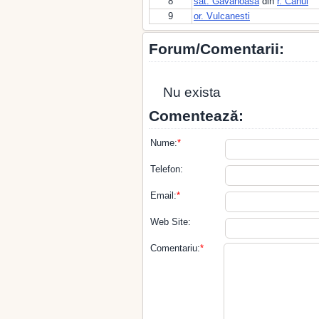
8
sat. Gavanoasa
din
r. Cahul
9
or. Vulcanesti
Forum/Comentarii:
Nu exista
Comentează:
Nume:
*
Telefon:
Email:
*
Web Site:
Comentariu:
*