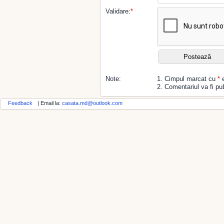
Validare:
*
Note:
1. Cimpul marcat cu
*
e
2. Comentariul va fi pub
Feedback
| Email la:
casata.md@outlook.com